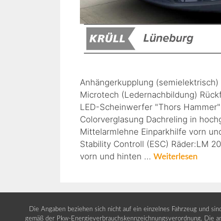
Anhängerkupplung (semielektrisch) E
Microtech (Ledernachbildung) Rück
LED-Scheinwerfer "Thors Hammer" D
Colorverglasung Dachreling in hoc
Mittelarmlehne Einparkhilfe vorn u
Stability Controll (ESC) Räder:LM 2
vorn und hinten …
Weiterlesen
Die Angaben beziehen sich nicht auf ein einzelnes Fahrzeug und si
gemäß der Pkw-Energieverbrauchskennzeichnungsverordnung. Die ang