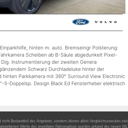
inparkhilfe, hinten m. auto. Bremseingr Polsterung:
fahrkamera Scheiben ab B-Säule abgedunkelt Pixel-
ig. Instrumentierung der zweiten Genera
hglänzendem Schwarz Durchladeluke hinter der
nd hinten Parkkamera mit 360° Surround View Electronic
0"-5-Doppelsp. Design Black Ed Fensterheber elektrisch
nd nicht Bestandteil des Angebots, sondern dienen allein Vergleichszwecken zw
egebenen Werte des jeweiligen Fahrzeugtyps wurden anhand des neuen WLTP-