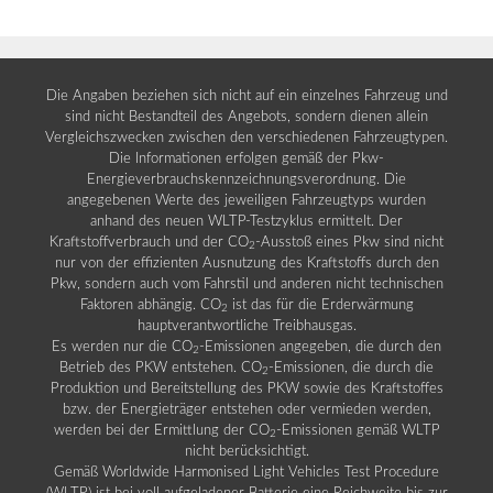
Die Angaben beziehen sich nicht auf ein einzelnes Fahrzeug und
sind nicht Bestandteil des Angebots, sondern dienen allein
Vergleichszwecken zwischen den verschiedenen Fahrzeugtypen.
Die Informationen erfolgen gemäß der Pkw-
Energieverbrauchskennzeichnungsverordnung. Die
angegebenen Werte des jeweiligen Fahrzeugtyps wurden
anhand des neuen WLTP-Testzyklus ermittelt. Der
Kraftstoffverbrauch und der CO
-Ausstoß eines Pkw sind nicht
2
nur von der effizienten Ausnutzung des Kraftstoffs durch den
Pkw, sondern auch vom Fahrstil und anderen nicht technischen
Faktoren abhängig. CO
ist das für die Erderwärmung
2
hauptverantwortliche Treibhausgas.
Es werden nur die CO
-Emissionen angegeben, die durch den
2
Betrieb des PKW entstehen. CO
-Emissionen, die durch die
2
Produktion und Bereitstellung des PKW sowie des Kraftstoffes
bzw. der Energieträger entstehen oder vermieden werden,
werden bei der Ermittlung der CO
-Emissionen gemäß WLTP
2
nicht berücksichtigt.
Gemäß Worldwide Harmonised Light Vehicles Test Procedure