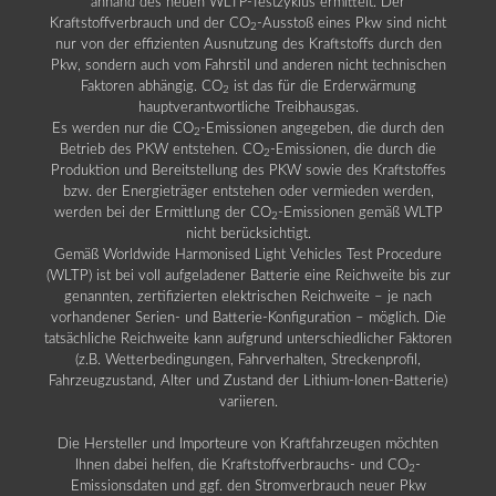
anhand des neuen WLTP-Testzyklus ermittelt. Der
Kraftstoffverbrauch und der CO
-Ausstoß eines Pkw sind nicht
2
nur von der effizienten Ausnutzung des Kraftstoffs durch den
Pkw, sondern auch vom Fahrstil und anderen nicht technischen
Faktoren abhängig. CO
ist das für die Erderwärmung
2
hauptverantwortliche Treibhausgas.
Es werden nur die CO
-Emissionen angegeben, die durch den
2
Betrieb des PKW entstehen. CO
-Emissionen, die durch die
2
Produktion und Bereitstellung des PKW sowie des Kraftstoffes
bzw. der Energieträger entstehen oder vermieden werden,
werden bei der Ermittlung der CO
-Emissionen gemäß WLTP
2
nicht berücksichtigt.
Gemäß Worldwide Harmonised Light Vehicles Test Procedure
(WLTP) ist bei voll aufgeladener Batterie eine Reichweite bis zur
genannten, zertifizierten elektrischen Reichweite – je nach
vorhandener Serien- und Batterie-Konfiguration – möglich. Die
tatsächliche Reichweite kann aufgrund unterschiedlicher Faktoren
(z.B. Wetterbedingungen, Fahrverhalten, Streckenprofil,
Fahrzeugzustand, Alter und Zustand der Lithium-Ionen-Batterie)
variieren.
Die Hersteller und Importeure von Kraftfahrzeugen möchten
Ihnen dabei helfen, die Kraftstoffverbrauchs- und CO
-
2
Emissionsdaten und ggf. den Stromverbrauch neuer Pkw