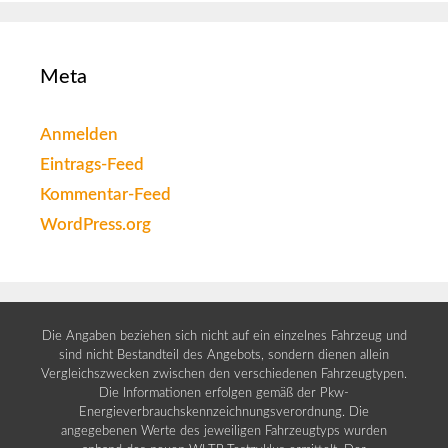
Meta
Anmelden
Eintrags-Feed
Kommentar-Feed
WordPress.org
Die Angaben beziehen sich nicht auf ein einzelnes Fahrzeug und
sind nicht Bestandteil des Angebots, sondern dienen allein
Vergleichszwecken zwischen den verschiedenen Fahrzeugtypen.
Die Informationen erfolgen gemäß der Pkw-
Energieverbrauchskennzeichnungsverordnung. Die
angegebenen Werte des jeweiligen Fahrzeugtyps wurden