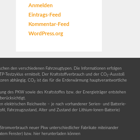
Anmelden
Eintrags-Feed
Kommentar-Feed
WordPress.org
ischen den verschiedenen Fahrzeugtypen. Die Informationen erfolgen
Testzyklus ermittelt. Der Kraftstoffverbrauch und der CO
-Ausstoß
2
ktoren abhängig. CO
ist das für die Erderwärmung hauptverantwortliche
2
llung des PKW sowie des Kraftstoffes bzw. der Energieträger entstehen
erücksichtigt.
en elektrischen Reichweite – je nach vorhandener Serien- und Batterie-
fil, Fahrzeugzustand, Alter und Zustand der Lithium-Ionen-Batterie)
Stromverbrauch neuer Pkw unterschiedlicher Fabrikate miteinander
ratem Fenster) bzw. hier herunterladen können