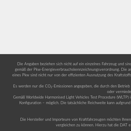
Die Angaben beziehen sich nicht auf ein einzelnes Fahrzeug und si
gemäß der Pkw-Energieverbrauchskennzeichnungsverordnung. Die ang
eines Pkw sind nicht nur von der effizienten Ausnutzung des Kraftstof
Es werden nur die CO
-Emissionen angegeben, die durch den Betrie
2
oder vermiede
Gemäß Worldwide Harmonised Light Vehicles Test Procedure (WLTP) ist b
Konfiguration – möglich. Die tatsächliche Reichweite kann aufgrund
Die Hersteller und Importeure von Kraftfahrzeugen möchten Ihnen 
vergleichen zu können. Hierzu hat die DAT ei