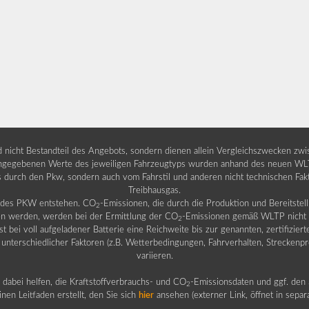
nd nicht Bestandteil des Angebots, sondern dienen allein Vergleichszwecken zw
egebenen Werte des jeweiligen Fahrzeugtyps wurden anhand des neuen WLTP-
fs durch den Pkw, sondern auch vom Fahrstil und anderen nicht technischen Fa
Treibhausgas.
b des PKW entstehen. CO
-Emissionen, die durch die Produktion und Bereitste
2
n werden, werden bei der Ermittlung der CO
-Emissionen gemäß WLTP nicht b
2
ei voll aufgeladener Batterie eine Reichweite bis zur genannten, zertifiziert
 unterschiedlicher Faktoren (z.B. Wetterbedingungen, Fahrverhalten, Streckenpro
variieren.
dabei helfen, die Kraftstoffverbrauchs- und CO
-Emissionsdaten und ggf. den 
2
nen Leitfaden erstellt, den Sie sich
hier
ansehen (externer Link, öffnet in sepa