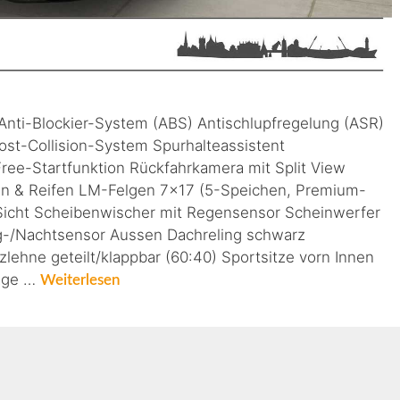
 Anti-Blockier-System (ABS) Antischlupfregelung (ASR)
ost-Collision-System Spurhalteassistent
ree-Startfunktion Rückfahrkamera mit Split View
en & Reifen LM-Felgen 7×17 (5-Speichen, Premium-
 Sicht Scheibenwischer mit Regensensor Scheinwerfer
g-/Nachtsensor Aussen Dachreling schwarz
zlehne geteilt/klappbar (60:40) Sportsitze vorn Innen
lage …
Weiterlesen