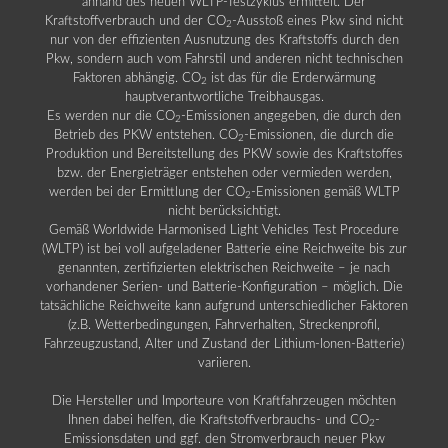
anhand des neuen WLTP-Testzyklus ermittelt. Der
Kraftstoffverbrauch und der CO
-Ausstoß eines Pkw sind nicht
2
nur von der effizienten Ausnutzung des Kraftstoffs durch den
Pkw, sondern auch vom Fahrstil und anderen nicht technischen
Faktoren abhängig. CO
ist das für die Erderwärmung
2
hauptverantwortliche Treibhausgas.
Es werden nur die CO
-Emissionen angegeben, die durch den
2
Betrieb des PKW entstehen. CO
-Emissionen, die durch die
2
Produktion und Bereitstellung des PKW sowie des Kraftstoffes
bzw. der Energieträger entstehen oder vermieden werden,
werden bei der Ermittlung der CO
-Emissionen gemäß WLTP
2
nicht berücksichtigt.
Gemäß Worldwide Harmonised Light Vehicles Test Procedure
(WLTP) ist bei voll aufgeladener Batterie eine Reichweite bis zur
genannten, zertifizierten elektrischen Reichweite – je nach
vorhandener Serien- und Batterie-Konfiguration – möglich. Die
tatsächliche Reichweite kann aufgrund unterschiedlicher Faktoren
(z.B. Wetterbedingungen, Fahrverhalten, Streckenprofil,
Fahrzeugzustand, Alter und Zustand der Lithium-Ionen-Batterie)
variieren.
Die Hersteller und Importeure von Kraftfahrzeugen möchten
Ihnen dabei helfen, die Kraftstoffverbrauchs- und CO
-
2
Emissionsdaten und ggf. den Stromverbrauch neuer Pkw