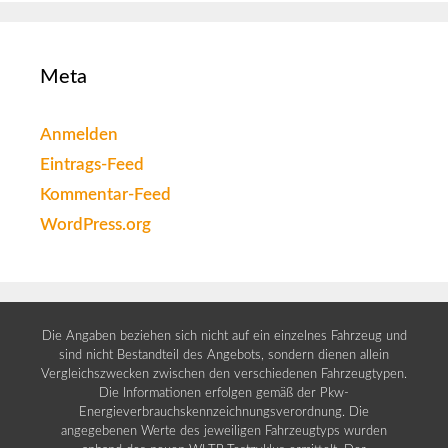
Meta
Anmelden
Eintrags-Feed
Kommentar-Feed
WordPress.org
Die Angaben beziehen sich nicht auf ein einzelnes Fahrzeug und
sind nicht Bestandteil des Angebots, sondern dienen allein
Vergleichszwecken zwischen den verschiedenen Fahrzeugtypen.
Die Informationen erfolgen gemäß der Pkw-
Energieverbrauchskennzeichnungsverordnung. Die
angegebenen Werte des jeweiligen Fahrzeugtyps wurden