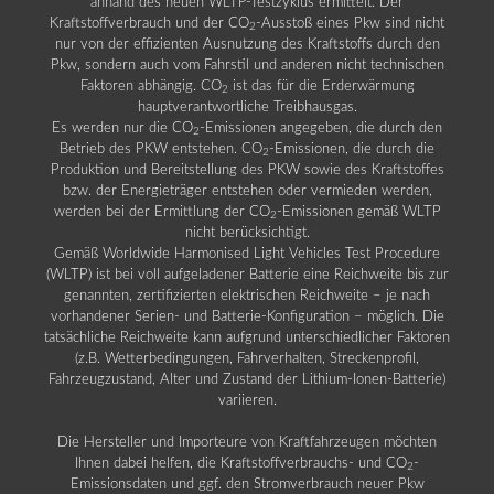
anhand des neuen WLTP-Testzyklus ermittelt. Der
Kraftstoffverbrauch und der CO
-Ausstoß eines Pkw sind nicht
2
nur von der effizienten Ausnutzung des Kraftstoffs durch den
Pkw, sondern auch vom Fahrstil und anderen nicht technischen
Faktoren abhängig. CO
ist das für die Erderwärmung
2
hauptverantwortliche Treibhausgas.
Es werden nur die CO
-Emissionen angegeben, die durch den
2
Betrieb des PKW entstehen. CO
-Emissionen, die durch die
2
Produktion und Bereitstellung des PKW sowie des Kraftstoffes
bzw. der Energieträger entstehen oder vermieden werden,
werden bei der Ermittlung der CO
-Emissionen gemäß WLTP
2
nicht berücksichtigt.
Gemäß Worldwide Harmonised Light Vehicles Test Procedure
(WLTP) ist bei voll aufgeladener Batterie eine Reichweite bis zur
genannten, zertifizierten elektrischen Reichweite – je nach
vorhandener Serien- und Batterie-Konfiguration – möglich. Die
tatsächliche Reichweite kann aufgrund unterschiedlicher Faktoren
(z.B. Wetterbedingungen, Fahrverhalten, Streckenprofil,
Fahrzeugzustand, Alter und Zustand der Lithium-Ionen-Batterie)
variieren.
Die Hersteller und Importeure von Kraftfahrzeugen möchten
Ihnen dabei helfen, die Kraftstoffverbrauchs- und CO
-
2
Emissionsdaten und ggf. den Stromverbrauch neuer Pkw