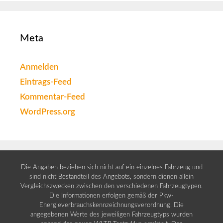
Meta
Anmelden
Eintrags-Feed
Kommentar-Feed
WordPress.org
Die Angaben beziehen sich nicht auf ein einzelnes Fahrzeug und
sind nicht Bestandteil des Angebots, sondern dienen allein
Vergleichszwecken zwischen den verschiedenen Fahrzeugtypen.
Die Informationen erfolgen gemäß der Pkw-
Energieverbrauchskennzeichnungsverordnung. Die
angegebenen Werte des jeweiligen Fahrzeugtyps wurden