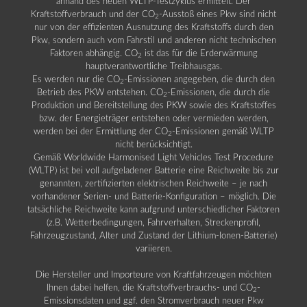
anhand des neuen WLTP-Testzyklus ermittelt. Der
Kraftstoffverbrauch und der CO
-Ausstoß eines Pkw sind nicht
2
nur von der effizienten Ausnutzung des Kraftstoffs durch den
Pkw, sondern auch vom Fahrstil und anderen nicht technischen
Faktoren abhängig. CO
ist das für die Erderwärmung
2
hauptverantwortliche Treibhausgas.
Es werden nur die CO
-Emissionen angegeben, die durch den
2
Betrieb des PKW entstehen. CO
-Emissionen, die durch die
2
Produktion und Bereitstellung des PKW sowie des Kraftstoffes
bzw. der Energieträger entstehen oder vermieden werden,
werden bei der Ermittlung der CO
-Emissionen gemäß WLTP
2
nicht berücksichtigt.
Gemäß Worldwide Harmonised Light Vehicles Test Procedure
(WLTP) ist bei voll aufgeladener Batterie eine Reichweite bis zur
genannten, zertifizierten elektrischen Reichweite – je nach
vorhandener Serien- und Batterie-Konfiguration – möglich. Die
tatsächliche Reichweite kann aufgrund unterschiedlicher Faktoren
(z.B. Wetterbedingungen, Fahrverhalten, Streckenprofil,
Fahrzeugzustand, Alter und Zustand der Lithium-Ionen-Batterie)
variieren.
Die Hersteller und Importeure von Kraftfahrzeugen möchten
Ihnen dabei helfen, die Kraftstoffverbrauchs- und CO
-
2
Emissionsdaten und ggf. den Stromverbrauch neuer Pkw