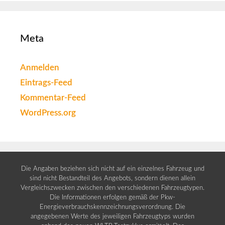
Meta
Anmelden
Eintrags-Feed
Kommentar-Feed
WordPress.org
Die Angaben beziehen sich nicht auf ein einzelnes Fahrzeug und
sind nicht Bestandteil des Angebots, sondern dienen allein
Vergleichszwecken zwischen den verschiedenen Fahrzeugtypen.
Die Informationen erfolgen gemäß der Pkw-
Energieverbrauchskennzeichnungsverordnung. Die
angegebenen Werte des jeweiligen Fahrzeugtyps wurden