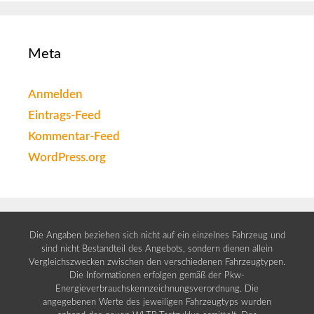
Meta
Anmelden
Eintrags-Feed
Kommentar-Feed
WordPress.org
Die Angaben beziehen sich nicht auf ein einzelnes Fahrzeug und
sind nicht Bestandteil des Angebots, sondern dienen allein
Vergleichszwecken zwischen den verschiedenen Fahrzeugtypen.
Die Informationen erfolgen gemäß der Pkw-
Energieverbrauchskennzeichnungsverordnung. Die
angegebenen Werte des jeweiligen Fahrzeugtyps wurden