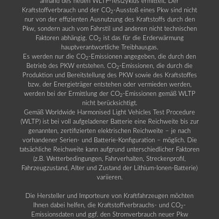
anhand des neuen WLTP-Testzyklus ermittelt. Der
Kraftstoffverbrauch und der CO
-Ausstoß eines Pkw sind nicht
2
nur von der effizienten Ausnutzung des Kraftstoffs durch den
Pkw, sondern auch vom Fahrstil und anderen nicht technischen
Faktoren abhängig. CO
ist das für die Erderwärmung
2
hauptverantwortliche Treibhausgas.
Es werden nur die CO
-Emissionen angegeben, die durch den
2
Betrieb des PKW entstehen. CO
-Emissionen, die durch die
2
Produktion und Bereitstellung des PKW sowie des Kraftstoffes
bzw. der Energieträger entstehen oder vermieden werden,
werden bei der Ermittlung der CO
-Emissionen gemäß WLTP
2
nicht berücksichtigt.
Gemäß Worldwide Harmonised Light Vehicles Test Procedure
(WLTP) ist bei voll aufgeladener Batterie eine Reichweite bis zur
genannten, zertifizierten elektrischen Reichweite – je nach
vorhandener Serien- und Batterie-Konfiguration – möglich. Die
tatsächliche Reichweite kann aufgrund unterschiedlicher Faktoren
(z.B. Wetterbedingungen, Fahrverhalten, Streckenprofil,
Fahrzeugzustand, Alter und Zustand der Lithium-Ionen-Batterie)
variieren.
Die Hersteller und Importeure von Kraftfahrzeugen möchten
Ihnen dabei helfen, die Kraftstoffverbrauchs- und CO
-
2
Emissionsdaten und ggf. den Stromverbrauch neuer Pkw