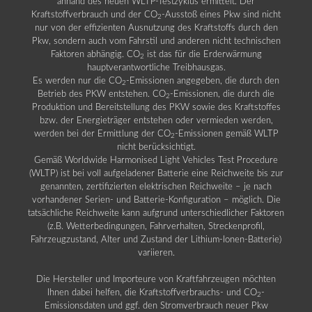
anhand des neuen WLTP-Testzyklus ermittelt. Der
Kraftstoffverbrauch und der CO
-Ausstoß eines Pkw sind nicht
2
nur von der effizienten Ausnutzung des Kraftstoffs durch den
Pkw, sondern auch vom Fahrstil und anderen nicht technischen
Faktoren abhängig. CO
ist das für die Erderwärmung
2
hauptverantwortliche Treibhausgas.
Es werden nur die CO
-Emissionen angegeben, die durch den
2
Betrieb des PKW entstehen. CO
-Emissionen, die durch die
2
Produktion und Bereitstellung des PKW sowie des Kraftstoffes
bzw. der Energieträger entstehen oder vermieden werden,
werden bei der Ermittlung der CO
-Emissionen gemäß WLTP
2
nicht berücksichtigt.
Gemäß Worldwide Harmonised Light Vehicles Test Procedure
(WLTP) ist bei voll aufgeladener Batterie eine Reichweite bis zur
genannten, zertifizierten elektrischen Reichweite – je nach
vorhandener Serien- und Batterie-Konfiguration – möglich. Die
tatsächliche Reichweite kann aufgrund unterschiedlicher Faktoren
(z.B. Wetterbedingungen, Fahrverhalten, Streckenprofil,
Fahrzeugzustand, Alter und Zustand der Lithium-Ionen-Batterie)
variieren.
Die Hersteller und Importeure von Kraftfahrzeugen möchten
Ihnen dabei helfen, die Kraftstoffverbrauchs- und CO
-
2
Emissionsdaten und ggf. den Stromverbrauch neuer Pkw