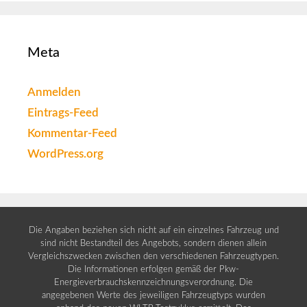
Meta
Anmelden
Eintrags-Feed
Kommentar-Feed
WordPress.org
Die Angaben beziehen sich nicht auf ein einzelnes Fahrzeug und
sind nicht Bestandteil des Angebots, sondern dienen allein
Vergleichszwecken zwischen den verschiedenen Fahrzeugtypen.
Die Informationen erfolgen gemäß der Pkw-
Energieverbrauchskennzeichnungsverordnung. Die
angegebenen Werte des jeweiligen Fahrzeugtyps wurden