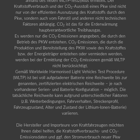
anhand des neuen WLTP-Testzyklus ermittelt. Der
Kraftstoffverbrauch und der CO
-Ausstoß eines Pkw sind nicht
2
nur von der effizienten Ausnutzung des Kraftstoffs durch den
Pkw, sondern auch vom Fahrstil und anderen nicht technischen
Faktoren abhängig. CO
ist das für die Erderwärmung
2
hauptverantwortliche Treibhausgas.
Es werden nur die CO
-Emissionen angegeben, die durch den
2
Betrieb des PKW entstehen. CO
-Emissionen, die durch die
2
Produktion und Bereitstellung des PKW sowie des Kraftstoffes
bzw. der Energieträger entstehen oder vermieden werden,
werden bei der Ermittlung der CO
-Emissionen gemäß WLTP
2
nicht berücksichtigt.
Gemäß Worldwide Harmonised Light Vehicles Test Procedure
(WLTP) ist bei voll aufgeladener Batterie eine Reichweite bis zur
genannten, zertifizierten elektrischen Reichweite – je nach
vorhandener Serien- und Batterie-Konfiguration – möglich. Die
tatsächliche Reichweite kann aufgrund unterschiedlicher Faktoren
(z.B. Wetterbedingungen, Fahrverhalten, Streckenprofil,
Fahrzeugzustand, Alter und Zustand der Lithium-Ionen-Batterie)
variieren.
Die Hersteller und Importeure von Kraftfahrzeugen möchten
Ihnen dabei helfen, die Kraftstoffverbrauchs- und CO
-
2
Emissionsdaten und ggf. den Stromverbrauch neuer Pkw