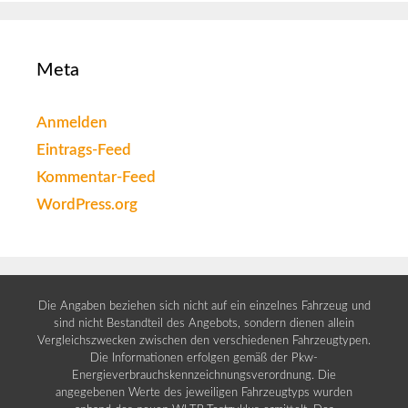
Meta
Anmelden
Eintrags-Feed
Kommentar-Feed
WordPress.org
Die Angaben beziehen sich nicht auf ein einzelnes Fahrzeug und
sind nicht Bestandteil des Angebots, sondern dienen allein
Vergleichszwecken zwischen den verschiedenen Fahrzeugtypen.
Die Informationen erfolgen gemäß der Pkw-
Energieverbrauchskennzeichnungsverordnung. Die
angegebenen Werte des jeweiligen Fahrzeugtyps wurden