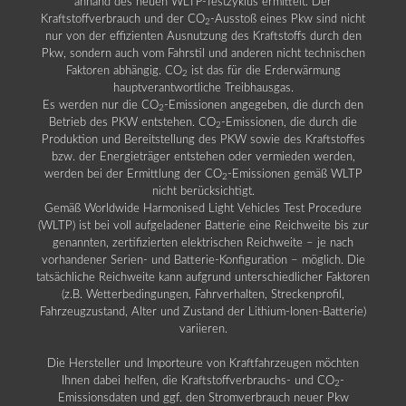
anhand des neuen WLTP-Testzyklus ermittelt. Der
Kraftstoffverbrauch und der CO
-Ausstoß eines Pkw sind nicht
2
nur von der effizienten Ausnutzung des Kraftstoffs durch den
Pkw, sondern auch vom Fahrstil und anderen nicht technischen
Faktoren abhängig. CO
ist das für die Erderwärmung
2
hauptverantwortliche Treibhausgas.
Es werden nur die CO
-Emissionen angegeben, die durch den
2
Betrieb des PKW entstehen. CO
-Emissionen, die durch die
2
Produktion und Bereitstellung des PKW sowie des Kraftstoffes
bzw. der Energieträger entstehen oder vermieden werden,
werden bei der Ermittlung der CO
-Emissionen gemäß WLTP
2
nicht berücksichtigt.
Gemäß Worldwide Harmonised Light Vehicles Test Procedure
(WLTP) ist bei voll aufgeladener Batterie eine Reichweite bis zur
genannten, zertifizierten elektrischen Reichweite – je nach
vorhandener Serien- und Batterie-Konfiguration – möglich. Die
tatsächliche Reichweite kann aufgrund unterschiedlicher Faktoren
(z.B. Wetterbedingungen, Fahrverhalten, Streckenprofil,
Fahrzeugzustand, Alter und Zustand der Lithium-Ionen-Batterie)
variieren.
Die Hersteller und Importeure von Kraftfahrzeugen möchten
Ihnen dabei helfen, die Kraftstoffverbrauchs- und CO
-
2
Emissionsdaten und ggf. den Stromverbrauch neuer Pkw