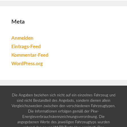
Meta
Anmelden
Eintrags-Feed
Kommentar-Feed
WordPress.org
Die Angaben beziehen sich nicht auf ein einzelnes Fahrzeug und
sind nicht Bestandteil des Angebots, sondern dienen allein
Vergleichszwecken zwischen den verschiedenen Fahrzeugtypen.
Die Informationen erfolgen gemäß der Pkw-
Energieverbrauchskennzeichnungsverordnung. Die
angegebenen Werte des jeweiligen Fahrzeugtyps wurden