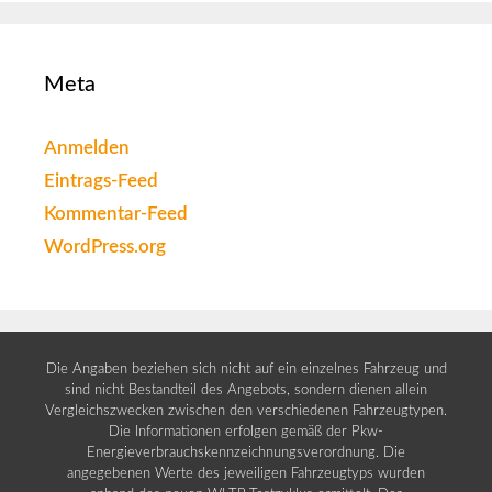
Meta
Anmelden
Eintrags-Feed
Kommentar-Feed
WordPress.org
Die Angaben beziehen sich nicht auf ein einzelnes Fahrzeug und
sind nicht Bestandteil des Angebots, sondern dienen allein
Vergleichszwecken zwischen den verschiedenen Fahrzeugtypen.
Die Informationen erfolgen gemäß der Pkw-
Energieverbrauchskennzeichnungsverordnung. Die
angegebenen Werte des jeweiligen Fahrzeugtyps wurden