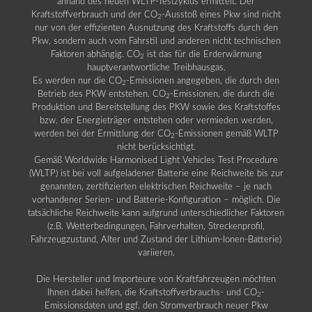
anhand des neuen WLTP-Testzyklus ermittelt. Der
Kraftstoffverbrauch und der CO
-Ausstoß eines Pkw sind nicht
2
nur von der effizienten Ausnutzung des Kraftstoffs durch den
Pkw, sondern auch vom Fahrstil und anderen nicht technischen
Faktoren abhängig. CO
ist das für die Erderwärmung
2
hauptverantwortliche Treibhausgas.
Es werden nur die CO
-Emissionen angegeben, die durch den
2
Betrieb des PKW entstehen. CO
-Emissionen, die durch die
2
Produktion und Bereitstellung des PKW sowie des Kraftstoffes
bzw. der Energieträger entstehen oder vermieden werden,
werden bei der Ermittlung der CO
-Emissionen gemäß WLTP
2
nicht berücksichtigt.
Gemäß Worldwide Harmonised Light Vehicles Test Procedure
(WLTP) ist bei voll aufgeladener Batterie eine Reichweite bis zur
genannten, zertifizierten elektrischen Reichweite – je nach
vorhandener Serien- und Batterie-Konfiguration – möglich. Die
tatsächliche Reichweite kann aufgrund unterschiedlicher Faktoren
(z.B. Wetterbedingungen, Fahrverhalten, Streckenprofil,
Fahrzeugzustand, Alter und Zustand der Lithium-Ionen-Batterie)
variieren.
Die Hersteller und Importeure von Kraftfahrzeugen möchten
Ihnen dabei helfen, die Kraftstoffverbrauchs- und CO
-
2
Emissionsdaten und ggf. den Stromverbrauch neuer Pkw