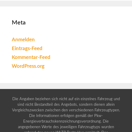
Meta
Anmelden
Eintrags-Feed
Kommentar-Feed
WordPress.org
Die Angaben beziehen sich nicht auf ein einzelnes Fahrzeug und
sind nicht Bestandteil des Angebots, sondern dienen allein
Vergleichszwecken zwischen den verschiedenen Fahrzeugtypen.
Die Informationen erfolgen gemäß der Pkw-
Energieverbrauchskennzeichnungsverordnung. Die
angegebenen Werte des jeweiligen Fahrzeugtyps wurden