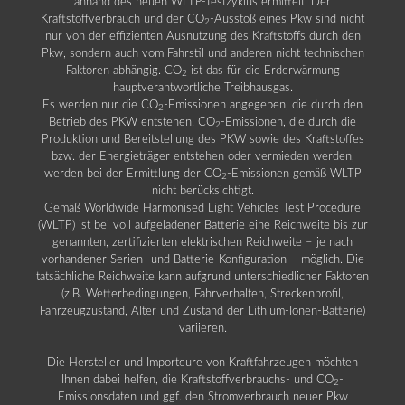
anhand des neuen WLTP-Testzyklus ermittelt. Der
Kraftstoffverbrauch und der CO
-Ausstoß eines Pkw sind nicht
2
nur von der effizienten Ausnutzung des Kraftstoffs durch den
Pkw, sondern auch vom Fahrstil und anderen nicht technischen
Faktoren abhängig. CO
ist das für die Erderwärmung
2
hauptverantwortliche Treibhausgas.
Es werden nur die CO
-Emissionen angegeben, die durch den
2
Betrieb des PKW entstehen. CO
-Emissionen, die durch die
2
Produktion und Bereitstellung des PKW sowie des Kraftstoffes
bzw. der Energieträger entstehen oder vermieden werden,
werden bei der Ermittlung der CO
-Emissionen gemäß WLTP
2
nicht berücksichtigt.
Gemäß Worldwide Harmonised Light Vehicles Test Procedure
(WLTP) ist bei voll aufgeladener Batterie eine Reichweite bis zur
genannten, zertifizierten elektrischen Reichweite – je nach
vorhandener Serien- und Batterie-Konfiguration – möglich. Die
tatsächliche Reichweite kann aufgrund unterschiedlicher Faktoren
(z.B. Wetterbedingungen, Fahrverhalten, Streckenprofil,
Fahrzeugzustand, Alter und Zustand der Lithium-Ionen-Batterie)
variieren.
Die Hersteller und Importeure von Kraftfahrzeugen möchten
Ihnen dabei helfen, die Kraftstoffverbrauchs- und CO
-
2
Emissionsdaten und ggf. den Stromverbrauch neuer Pkw