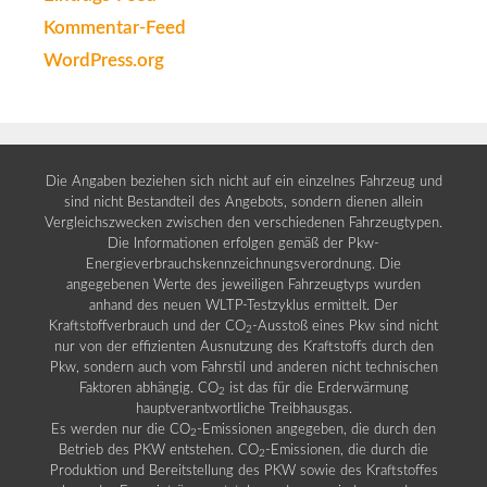
Kommentar-Feed
WordPress.org
Die Angaben beziehen sich nicht auf ein einzelnes Fahrzeug und
sind nicht Bestandteil des Angebots, sondern dienen allein
Vergleichszwecken zwischen den verschiedenen Fahrzeugtypen.
Die Informationen erfolgen gemäß der Pkw-
Energieverbrauchskennzeichnungsverordnung. Die
angegebenen Werte des jeweiligen Fahrzeugtyps wurden
anhand des neuen WLTP-Testzyklus ermittelt. Der
Kraftstoffverbrauch und der CO
-Ausstoß eines Pkw sind nicht
2
nur von der effizienten Ausnutzung des Kraftstoffs durch den
Pkw, sondern auch vom Fahrstil und anderen nicht technischen
Faktoren abhängig. CO
ist das für die Erderwärmung
2
hauptverantwortliche Treibhausgas.
Es werden nur die CO
-Emissionen angegeben, die durch den
2
Betrieb des PKW entstehen. CO
-Emissionen, die durch die
2
Produktion und Bereitstellung des PKW sowie des Kraftstoffes