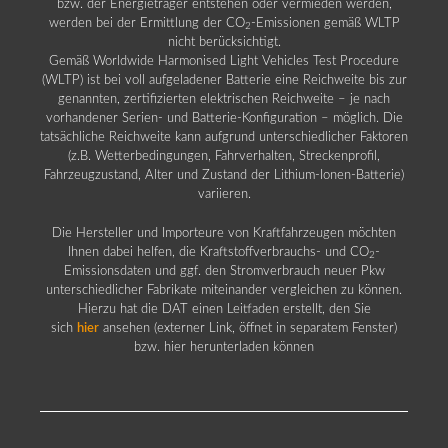
bzw. der Energieträger entstehen oder vermieden werden,
werden bei der Ermittlung der CO
-Emissionen gemäß WLTP
2
nicht berücksichtigt.
Gemäß Worldwide Harmonised Light Vehicles Test Procedure
(WLTP) ist bei voll aufgeladener Batterie eine Reichweite bis zur
genannten, zertifizierten elektrischen Reichweite – je nach
vorhandener Serien- und Batterie-Konfiguration – möglich. Die
tatsächliche Reichweite kann aufgrund unterschiedlicher Faktoren
(z.B. Wetterbedingungen, Fahrverhalten, Streckenprofil,
Fahrzeugzustand, Alter und Zustand der Lithium-Ionen-Batterie)
variieren.
Die Hersteller und Importeure von Kraftfahrzeugen möchten
Ihnen dabei helfen, die Kraftstoffverbrauchs- und CO
-
2
Emissionsdaten und ggf. den Stromverbrauch neuer Pkw
unterschiedlicher Fabrikate miteinander vergleichen zu können.
Hierzu hat die DAT einen Leitfaden erstellt, den Sie
sich
hier
ansehen (externer Link, öffnet in separatem Fenster)
bzw. hier herunterladen können