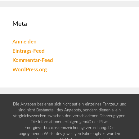
Meta
Anmelden
Eintrags-Feed
Kommentar-Feed
WordPress.org
Die Angaben beziehen sich nicht auf ein einzelnes Fahrzeug und
sind nicht Bestandteil des Angebots, sondern dienen allein
Vergleichszwecken zwischen den verschiedenen Fahrzeugtypen.
Die Informationen erfolgen gemäß der Pkw-
Energieverbrauchskennzeichnungsverordnung. Die
angegebenen Werte des jeweiligen Fahrzeugtyps wurden