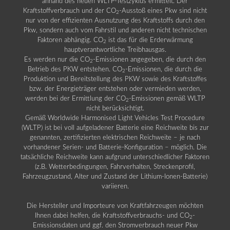
anhand des neuen WLTP-Testzyklus ermittelt. Der
Kraftstoffverbrauch und der CO
-Ausstoß eines Pkw sind nicht
2
nur von der effizienten Ausnutzung des Kraftstoffs durch den
Pkw, sondern auch vom Fahrstil und anderen nicht technischen
Faktoren abhängig. CO
ist das für die Erderwärmung
2
hauptverantwortliche Treibhausgas.
Es werden nur die CO
-Emissionen angegeben, die durch den
2
Betrieb des PKW entstehen. CO
-Emissionen, die durch die
2
Produktion und Bereitstellung des PKW sowie des Kraftstoffes
bzw. der Energieträger entstehen oder vermieden werden,
werden bei der Ermittlung der CO
-Emissionen gemäß WLTP
2
nicht berücksichtigt.
Gemäß Worldwide Harmonised Light Vehicles Test Procedure
(WLTP) ist bei voll aufgeladener Batterie eine Reichweite bis zur
genannten, zertifizierten elektrischen Reichweite – je nach
vorhandener Serien- und Batterie-Konfiguration – möglich. Die
tatsächliche Reichweite kann aufgrund unterschiedlicher Faktoren
(z.B. Wetterbedingungen, Fahrverhalten, Streckenprofil,
Fahrzeugzustand, Alter und Zustand der Lithium-Ionen-Batterie)
variieren.
Die Hersteller und Importeure von Kraftfahrzeugen möchten
Ihnen dabei helfen, die Kraftstoffverbrauchs- und CO
-
2
Emissionsdaten und ggf. den Stromverbrauch neuer Pkw