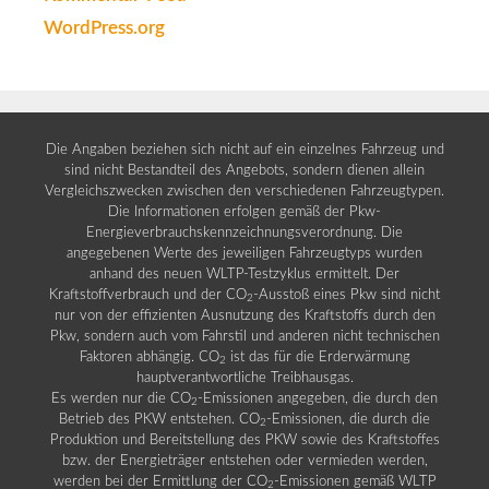
WordPress.org
Die Angaben beziehen sich nicht auf ein einzelnes Fahrzeug und
sind nicht Bestandteil des Angebots, sondern dienen allein
Vergleichszwecken zwischen den verschiedenen Fahrzeugtypen.
Die Informationen erfolgen gemäß der Pkw-
Energieverbrauchskennzeichnungsverordnung. Die
angegebenen Werte des jeweiligen Fahrzeugtyps wurden
anhand des neuen WLTP-Testzyklus ermittelt. Der
Kraftstoffverbrauch und der CO
-Ausstoß eines Pkw sind nicht
2
nur von der effizienten Ausnutzung des Kraftstoffs durch den
Pkw, sondern auch vom Fahrstil und anderen nicht technischen
Faktoren abhängig. CO
ist das für die Erderwärmung
2
hauptverantwortliche Treibhausgas.
Es werden nur die CO
-Emissionen angegeben, die durch den
2
Betrieb des PKW entstehen. CO
-Emissionen, die durch die
2
Produktion und Bereitstellung des PKW sowie des Kraftstoffes
bzw. der Energieträger entstehen oder vermieden werden,
werden bei der Ermittlung der CO
-Emissionen gemäß WLTP
2