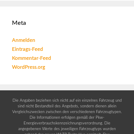
Meta
Anmelden
Eintrags-Feed
Kommentar-Feed
WordPress.org
Die Angaben beziehen sich nicht auf ein einzelnes Fahrzeug und
sind nicht Bestandteil des Angebots, sondern dienen allein
Vergleichszwecken zwischen den verschiedenen Fahrzeugtypen.
Die Informationen erfolgen gemäß der Pkw-
Energieverbrauchskennzeichnungsverordnung. Die
angegebenen Werte des jeweiligen Fahrzeugtyps wurden