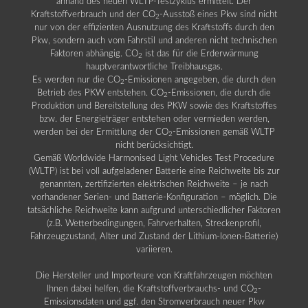
anhand des neuen WLTP-Testzyklus ermittelt. Der
Kraftstoffverbrauch und der CO
-Ausstoß eines Pkw sind nicht
2
nur von der effizienten Ausnutzung des Kraftstoffs durch den
Pkw, sondern auch vom Fahrstil und anderen nicht technischen
Faktoren abhängig. CO
ist das für die Erderwärmung
2
hauptverantwortliche Treibhausgas.
Es werden nur die CO
-Emissionen angegeben, die durch den
2
Betrieb des PKW entstehen. CO
-Emissionen, die durch die
2
Produktion und Bereitstellung des PKW sowie des Kraftstoffes
bzw. der Energieträger entstehen oder vermieden werden,
werden bei der Ermittlung der CO
-Emissionen gemäß WLTP
2
nicht berücksichtigt.
Gemäß Worldwide Harmonised Light Vehicles Test Procedure
(WLTP) ist bei voll aufgeladener Batterie eine Reichweite bis zur
genannten, zertifizierten elektrischen Reichweite – je nach
vorhandener Serien- und Batterie-Konfiguration – möglich. Die
tatsächliche Reichweite kann aufgrund unterschiedlicher Faktoren
(z.B. Wetterbedingungen, Fahrverhalten, Streckenprofil,
Fahrzeugzustand, Alter und Zustand der Lithium-Ionen-Batterie)
variieren.
Die Hersteller und Importeure von Kraftfahrzeugen möchten
Ihnen dabei helfen, die Kraftstoffverbrauchs- und CO
-
2
Emissionsdaten und ggf. den Stromverbrauch neuer Pkw