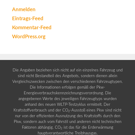
Anmelden
Eintrags-Feed
Kommentar-Feed
WordPress.org
Die Angaben beziehen sich nicht auf ein einzelnes Fahrzeug und
sind nicht Bestandteil des Angebots, sondern dienen allein
Vergleichszwecken zwischen den verschiedenen Fahrzeugtypen.
Die Informationen erfolgen gemäß der Pkw-
Energieverbrauchskennzeichnungsverordnung. Die
angegebenen Werte des jeweiligen Fahrzeugtyps wurden
anhand des neuen WLTP-Testzyklus ermittelt. Der
Kraftstoffverbrauch und der CO
-Ausstoß eines Pkw sind nicht
2
nur von der effizienten Ausnutzung des Kraftstoffs durch den
Pkw, sondern auch vom Fahrstil und anderen nicht technischen
Faktoren abhängig. CO
ist das für die Erderwärmung
2
hauptverantwortliche Treibhausgas.