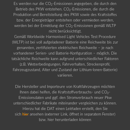
Es werden nur die CO
-Emissionen angegeben, die durch den
2
Betrieb des PKW entstehen. CO
-Emissionen, die durch die
2
Produktion und Bereitstellung des PKW sowie des Kraftstoffes
bzw. der Energieträger entstehen oder vermieden werden,
werden bei der Ermittlung der CO
-Emissionen gemäß WLTP
2
nicht berücksichtigt.
Gemäß Worldwide Harmonised Light Vehicles Test Procedure
(WLTP) ist bei voll aufgeladener Batterie eine Reichweite bis zur
genannten, zertifizierten elektrischen Reichweite – je nach
vorhandener Serien- und Batterie-Konfiguration – möglich. Die
tatsächliche Reichweite kann aufgrund unterschiedlicher Faktoren
(z.B. Wetterbedingungen, Fahrverhalten, Streckenprofil,
Fahrzeugzustand, Alter und Zustand der Lithium-Ionen-Batterie)
variieren.
Die Hersteller und Importeure von Kraftfahrzeugen möchten
Ihnen dabei helfen, die Kraftstoffverbrauchs- und CO
-
2
Emissionsdaten und ggf. den Stromverbrauch neuer Pkw
unterschiedlicher Fabrikate miteinander vergleichen zu können.
Hierzu hat die DAT einen Leitfaden erstellt, den Sie
sich
hier
ansehen (externer Link, öffnet in separatem Fenster)
bzw. hier herunterladen können