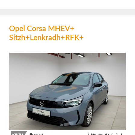
Opel Corsa MHEV+
Sitzh+Lenkradh+RFK+