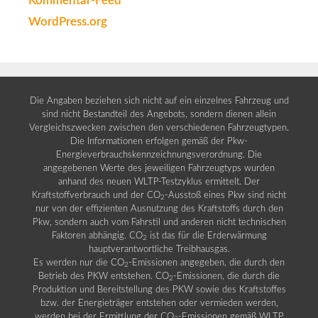
Kommentar-Feed
WordPress.org
Die Angaben beziehen sich nicht auf ein einzelnes Fahrzeug und
sind nicht Bestandteil des Angebots, sondern dienen allein
Vergleichszwecken zwischen den verschiedenen Fahrzeugtypen.
Die Informationen erfolgen gemäß der Pkw-
Energieverbrauchskennzeichnungsverordnung. Die
angegebenen Werte des jeweiligen Fahrzeugtyps wurden
anhand des neuen WLTP-Testzyklus ermittelt. Der
Kraftstoffverbrauch und der CO
-Ausstoß eines Pkw sind nicht
2
nur von der effizienten Ausnutzung des Kraftstoffs durch den
Pkw, sondern auch vom Fahrstil und anderen nicht technischen
Faktoren abhängig. CO
ist das für die Erderwärmung
2
hauptverantwortliche Treibhausgas.
Es werden nur die CO
-Emissionen angegeben, die durch den
2
Betrieb des PKW entstehen. CO
-Emissionen, die durch die
2
Produktion und Bereitstellung des PKW sowie des Kraftstoffes
bzw. der Energieträger entstehen oder vermieden werden,
werden bei der Ermittlung der CO
-Emissionen gemäß WLTP