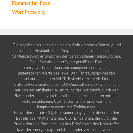
Kommentar-Feed
WordPress.org
Die Angaben beziehen sich nicht auf ein einzelnes Fahrzeug und
sind nicht Bestandteil des Angebots, sondern dienen allein
Vergleichszwecken zwischen den verschiedenen Fahrzeugtypen.
Die Informationen erfolgen gemäß der Pkw-
Energieverbrauchskennzeichnungsverordnung. Die
angegebenen Werte des jeweiligen Fahrzeugtyps wurden
anhand des neuen WLTP-Testzyklus ermittelt. Der
Kraftstoffverbrauch und der CO
-Ausstoß eines Pkw sind nicht
2
nur von der effizienten Ausnutzung des Kraftstoffs durch den
Pkw, sondern auch vom Fahrstil und anderen nicht technischen
Faktoren abhängig. CO
ist das für die Erderwärmung
2
hauptverantwortliche Treibhausgas.
Es werden nur die CO
-Emissionen angegeben, die durch den
2
Betrieb des PKW entstehen. CO
-Emissionen, die durch die
2
Produktion und Bereitstellung des PKW sowie des Kraftstoffes
bzw. der Energieträger entstehen oder vermieden werden,