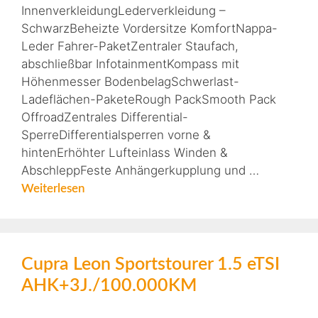
InnenverkleidungLederverkleidung –
SchwarzBeheizte Vordersitze KomfortNappa-
Leder Fahrer-PaketZentraler Staufach,
abschließbar InfotainmentKompass mit
Höhenmesser BodenbelagSchwerlast-
Ladeflächen-PaketeRough PackSmooth Pack
OffroadZentrales Differential-
SperreDifferentialsperren vorne &
hintenErhöhter Lufteinlass Winden &
AbschleppFeste Anhängerkupplung und …
Weiterlesen
Cupra Leon Sportstourer 1.5 eTSI
AHK+3J./100.000KM