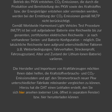
Betrieb des PKW entstehen. CO
-Emissionen, die durch die
2
Produktion und Bereitstellung des PKW sowie des Kraftstoffes
bzw. der Energieträger entstehen oder vermieden werden,
werden bei der Ermittlung der CO
-Emissionen gemäß WLTP
2
nicht berücksichtigt.
Gemäß Worldwide Harmonised Light Vehicles Test Procedure
(WLTP) ist bei voll aufgeladener Batterie eine Reichweite bis zur
genannten, zertifizierten elektrischen Reichweite – je nach
vorhandener Serien- und Batterie-Konfiguration – möglich. Die
tatsächliche Reichweite kann aufgrund unterschiedlicher Faktoren
(z.B. Wetterbedingungen, Fahrverhalten, Streckenprofil,
Fahrzeugzustand, Alter und Zustand der Lithium-Ionen-Batterie)
variieren.
Die Hersteller und Importeure von Kraftfahrzeugen möchten
Ihnen dabei helfen, die Kraftstoffverbrauchs- und CO
-
2
Emissionsdaten und ggf. den Stromverbrauch neuer Pkw
unterschiedlicher Fabrikate miteinander vergleichen zu können.
Hierzu hat die DAT einen Leitfaden erstellt, den Sie
sich
hier
ansehen (externer Link, öffnet in separatem Fenster)
bzw. hier herunterladen können