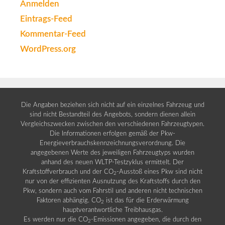
Anmelden
Eintrags-Feed
Kommentar-Feed
WordPress.org
Die Angaben beziehen sich nicht auf ein einzelnes Fahrzeug und
sind nicht Bestandteil des Angebots, sondern dienen allein
Vergleichszwecken zwischen den verschiedenen Fahrzeugtypen.
Die Informationen erfolgen gemäß der Pkw-
Energieverbrauchskennzeichnungsverordnung. Die
angegebenen Werte des jeweiligen Fahrzeugtyps wurden
anhand des neuen WLTP-Testzyklus ermittelt. Der
Kraftstoffverbrauch und der CO
-Ausstoß eines Pkw sind nicht
2
nur von der effizienten Ausnutzung des Kraftstoffs durch den
Pkw, sondern auch vom Fahrstil und anderen nicht technischen
Faktoren abhängig. CO
ist das für die Erderwärmung
2
hauptverantwortliche Treibhausgas.
Es werden nur die CO
-Emissionen angegeben, die durch den
2