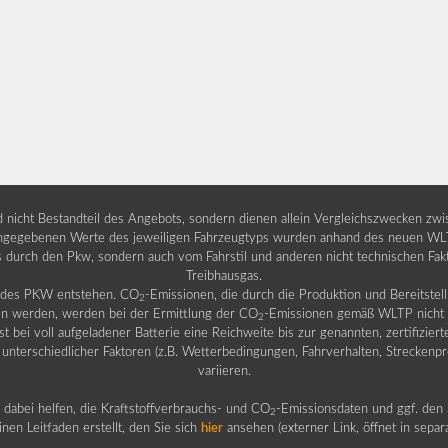
nd nicht Bestandteil des Angebots, sondern dienen allein Vergleichszwecken zw
egebenen Werte des jeweiligen Fahrzeugtyps wurden anhand des neuen WLTP-
fs durch den Pkw, sondern auch vom Fahrstil und anderen nicht technischen Fa
Treibhausgas.
b des PKW entstehen. CO
-Emissionen, die durch die Produktion und Bereitste
2
n werden, werden bei der Ermittlung der CO
-Emissionen gemäß WLTP nicht b
2
ei voll aufgeladener Batterie eine Reichweite bis zur genannten, zertifiziert
 unterschiedlicher Faktoren (z.B. Wetterbedingungen, Fahrverhalten, Streckenpro
variieren.
dabei helfen, die Kraftstoffverbrauchs- und CO
-Emissionsdaten und ggf. den 
2
nen Leitfaden erstellt, den Sie sich
hier
ansehen (externer Link, öffnet in sepa