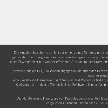
Die Angaben beziehen sich nicht auf ein einzelnes Fahrzeug und si
gemäß der Pkw-Energieverbrauchskennzeichnungsverordnung. Die ang
eines Pkw sind nicht nur von der effizienten Ausnutzung des Kraftstof
Es werden nur die CO
-Emissionen angegeben, die durch den Betrie
2
oder vermiede
Gemäß Worldwide Harmonised Light Vehicles Test Procedure (WLTP) ist b
Konfiguration – möglich. Die tatsächliche Reichweite kann aufgrund
Die Hersteller und Importeure von Kraftfahrzeugen möchten Ihnen 
vergleichen zu können. Hierzu hat die DAT ei