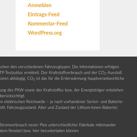
Anmelden
Eintrags-Feed
Kommentar-Feed
WordPress.org
ischen den verschiedenen Fahrzeugtypen. Die Informationen erfolgen
Testzyklus ermittelt. Der Kraftstoffverbrauch und der CO
-Ausstoß
2
ktoren abhängig. CO
ist das für die Erderwärmung hauptverantwortliche
2
llung des PKW sowie des Kraftstoffes bzw. der Energieträger entstehen
erücksichtigt.
en elektrischen Reichweite – je nach vorhandener Serien- und Batterie-
fil, Fahrzeugzustand, Alter und Zustand der Lithium-Ionen-Batterie)
Stromverbrauch neuer Pkw unterschiedlicher Fabrikate miteinander
ratem Fenster) bzw. hier herunterladen können