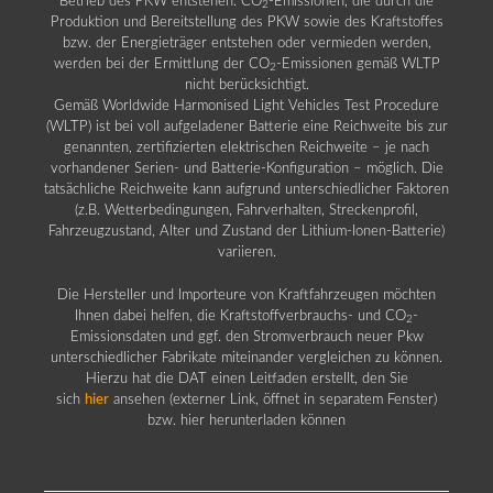
Betrieb des PKW entstehen. CO
-Emissionen, die durch die
2
Produktion und Bereitstellung des PKW sowie des Kraftstoffes
bzw. der Energieträger entstehen oder vermieden werden,
werden bei der Ermittlung der CO
-Emissionen gemäß WLTP
2
nicht berücksichtigt.
Gemäß Worldwide Harmonised Light Vehicles Test Procedure
(WLTP) ist bei voll aufgeladener Batterie eine Reichweite bis zur
genannten, zertifizierten elektrischen Reichweite – je nach
vorhandener Serien- und Batterie-Konfiguration – möglich. Die
tatsächliche Reichweite kann aufgrund unterschiedlicher Faktoren
(z.B. Wetterbedingungen, Fahrverhalten, Streckenprofil,
Fahrzeugzustand, Alter und Zustand der Lithium-Ionen-Batterie)
variieren.
Die Hersteller und Importeure von Kraftfahrzeugen möchten
Ihnen dabei helfen, die Kraftstoffverbrauchs- und CO
-
2
Emissionsdaten und ggf. den Stromverbrauch neuer Pkw
unterschiedlicher Fabrikate miteinander vergleichen zu können.
Hierzu hat die DAT einen Leitfaden erstellt, den Sie
sich
hier
ansehen (externer Link, öffnet in separatem Fenster)
bzw. hier herunterladen können