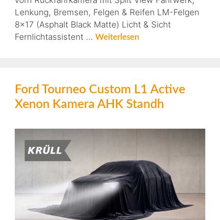
vorn Rückfahrkamera mit Split View Fahrwerk,
Lenkung, Bremsen, Felgen & Reifen LM-Felgen
8×17 (Asphalt Black Matte) Licht & Sicht
Fernlichtassistent …
Weiterlesen
Ford Tourneo Custom L1 Active
Xenon Kamera AHK Standh