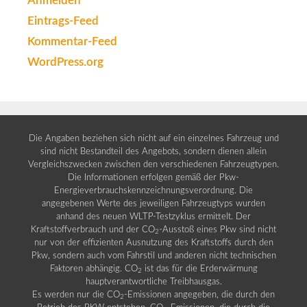
Anmelden
Eintrags-Feed
Kommentar-Feed
WordPress.org
Die Angaben beziehen sich nicht auf ein einzelnes Fahrzeug und
sind nicht Bestandteil des Angebots, sondern dienen allein
Vergleichszwecken zwischen den verschiedenen Fahrzeugtypen.
Die Informationen erfolgen gemäß der Pkw-
Energieverbrauchskennzeichnungsverordnung. Die
angegebenen Werte des jeweiligen Fahrzeugtyps wurden
anhand des neuen WLTP-Testzyklus ermittelt. Der
Kraftstoffverbrauch und der CO
-Ausstoß eines Pkw sind nicht
2
nur von der effizienten Ausnutzung des Kraftstoffs durch den
Pkw, sondern auch vom Fahrstil und anderen nicht technischen
Faktoren abhängig. CO
ist das für die Erderwärmung
2
hauptverantwortliche Treibhausgas.
Es werden nur die CO
-Emissionen angegeben, die durch den
2