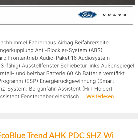
 Dachhimmel Fahrerhaus Airbag Beifahrerseite
ängerkupplung Anti-Blockier-System (ABS)
art: Frontantrieb Audio-Paket 16 Audiosystem
fähig) Ausstellfenster Schiebetür links Außenspiegel
tell- und heizbar Batterie 60 Ah Batterie verstärkt
s-Programm (ESP) Energierückgewinnung (Smart
nz-System: Berganfahr-Assistent (Hill-Holder)
sistent Fensterheber elektrisch …
Weiterlesen
5 EcoBlue Trend AHK PDC SHZ Wi