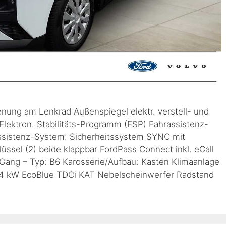
enung am Lenkrad Außenspiegel elektr. verstell- und
lektron. Stabilitäts-Programm (ESP) Fahrassistenz-
ssistenz-System: Sicherheitssystem SYNC mit
ssel (2) beide klappbar FordPass Connect inkl. eCall
ang – Typ: B6 Karosserie/Aufbau: Kasten Klimaanlage
– 74 kW EcoBlue TDCi KAT Nebelscheinwerfer Radstand