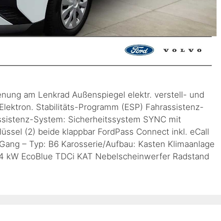
enung am Lenkrad Außenspiegel elektr. verstell- und
lektron. Stabilitäts-Programm (ESP) Fahrassistenz-
ssistenz-System: Sicherheitssystem SYNC mit
ssel (2) beide klappbar FordPass Connect inkl. eCall
ang – Typ: B6 Karosserie/Aufbau: Kasten Klimaanlage
– 74 kW EcoBlue TDCi KAT Nebelscheinwerfer Radstand