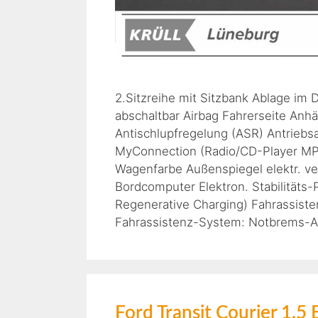
2.Sitzreihe mit Sitzbank Ablage im
abschaltbar Airbag Fahrerseite Anh
Antischlupfregelung (ASR) Antriebs
MyConnection (Radio/CD-Player MP3-
Wagenfarbe Außenspiegel elektr. vers
Bordcomputer Elektron. Stabilität
Regenerative Charging) Fahrassiste
Fahrassistenz-System: Notbrems-As
Ford Transit Courier 1,