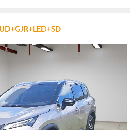
r HUD+GJR+LED+SD