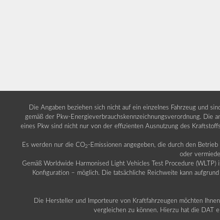
Die Angaben beziehen sich nicht auf ein einzelnes Fahrzeug und si
gemäß der Pkw-Energieverbrauchskennzeichnungsverordnung. Die ang
eines Pkw sind nicht nur von der effizienten Ausnutzung des Kraftstof
Es werden nur die CO
-Emissionen angegeben, die durch den Betrie
2
oder vermiede
Gemäß Worldwide Harmonised Light Vehicles Test Procedure (WLTP) ist b
Konfiguration – möglich. Die tatsächliche Reichweite kann aufgrund
Die Hersteller und Importeure von Kraftfahrzeugen möchten Ihnen 
vergleichen zu können. Hierzu hat die DAT ei