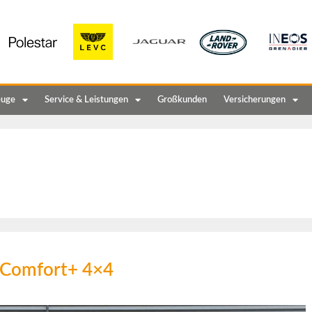
euge
Service & Leistungen
Großkunden
Versicherungen
d Comfort+ 4×4