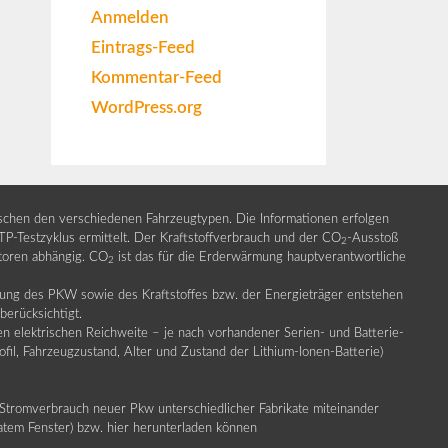
Anmelden
Eintrags-Feed
Kommentar-Feed
WordPress.org
ischen den verschiedenen Fahrzeugtypen. Die Informationen erfolgen
Testzyklus ermittelt. Der Kraftstoffverbrauch und der CO
-Ausstoß
2
ktoren abhängig. CO
ist das für die Erderwärmung hauptverantwortliche
2
llung des PKW sowie des Kraftstoffes bzw. der Energieträger entstehen
erücksichtigt.
en elektrischen Reichweite – je nach vorhandener Serien- und Batterie-
fil, Fahrzeugzustand, Alter und Zustand der Lithium-Ionen-Batterie)
Stromverbrauch neuer Pkw unterschiedlicher Fabrikate miteinander
ratem Fenster) bzw. hier herunterladen können