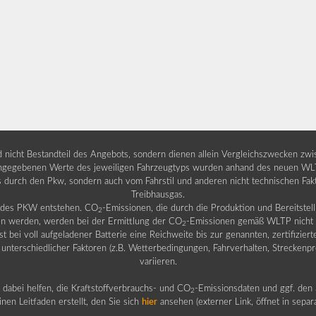
nd nicht Bestandteil des Angebots, sondern dienen allein Vergleichszwecken zw
egebenen Werte des jeweiligen Fahrzeugtyps wurden anhand des neuen WLTP-
fs durch den Pkw, sondern auch vom Fahrstil und anderen nicht technischen Fa
Treibhausgas.
b des PKW entstehen. CO
-Emissionen, die durch die Produktion und Bereitste
2
n werden, werden bei der Ermittlung der CO
-Emissionen gemäß WLTP nicht b
2
ei voll aufgeladener Batterie eine Reichweite bis zur genannten, zertifiziert
 unterschiedlicher Faktoren (z.B. Wetterbedingungen, Fahrverhalten, Streckenpro
variieren.
dabei helfen, die Kraftstoffverbrauchs- und CO
-Emissionsdaten und ggf. den 
2
nen Leitfaden erstellt, den Sie sich
hier
ansehen (externer Link, öffnet in sepa