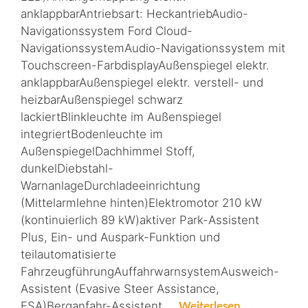
anklappbarAntriebsart: HeckantriebAudio-
Navigationssystem Ford Cloud-
NavigationssystemAudio-Navigationssystem mit
Touchscreen-FarbdisplayAußenspiegel elektr.
anklappbarAußenspiegel elektr. verstell- und
heizbarAußenspiegel schwarz
lackiertBlinkleuchte im Außenspiegel
integriertBodenleuchte im
AußenspiegelDachhimmel Stoff,
dunkelDiebstahl-
WarnanlageDurchladeeinrichtung
(Mittelarmlehne hinten)Elektromotor 210 kW
(kontinuierlich 89 kW)aktiver Park-Assistent
Plus, Ein- und Auspark-Funktion und
teilautomatisierte
FahrzeugführungAuffahrwarnsystemAusweich-
Assistent (Evasive Steer Assistance,
ESA)Berganfahr-Assistent …
Weiterlesen