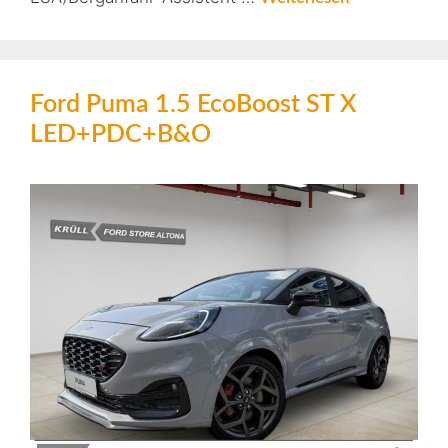
Ford Puma 1.5 EcoBoost ST X
LED+PDC+B&O