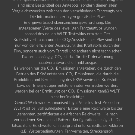
sind nicht Bestandteil des Angebots, sondern dienen allein
Vergleichszwecken zwischen den verschiedenen Fahrzeugtypen.
Die Informationen erfolgen gemäß der Pkw-
Energieverbrauchskennzeichnungsverordnung. Die
angegebenen Werte des jeweiligen Fahrzeugtyps wurden
anhand des neuen WLTP-Testzyklus ermittelt. Der
Kraftstoffverbrauch und der CO
-Ausstoß eines Pkw sind nicht
2
nur von der effizienten Ausnutzung des Kraftstoffs durch den
Pkw, sondern auch vom Fahrstil und anderen nicht technischen
Faktoren abhängig. CO
ist das für die Erderwärmung
2
hauptverantwortliche Treibhausgas.
Es werden nur die CO
-Emissionen angegeben, die durch den
2
Betrieb des PKW entstehen. CO
-Emissionen, die durch die
2
Produktion und Bereitstellung des PKW sowie des Kraftstoffes
bzw. der Energieträger entstehen oder vermieden werden,
werden bei der Ermittlung der CO
-Emissionen gemäß WLTP
2
nicht berücksichtigt.
Gemäß Worldwide Harmonised Light Vehicles Test Procedure
(WLTP) ist bei voll aufgeladener Batterie eine Reichweite bis zur
genannten, zertifizierten elektrischen Reichweite – je nach
vorhandener Serien- und Batterie-Konfiguration – möglich. Die
tatsächliche Reichweite kann aufgrund unterschiedlicher Faktoren
(z.B. Wetterbedingungen, Fahrverhalten, Streckenprofil,