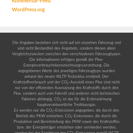
Kommentar-Feed
WordPress.org
Die Angaben beziehen sich nicht auf ein einzelnes Fahrzeug und
sind nicht Bestandteil des Angebots, sondern dienen allein
Vergleichszwecken zwischen den verschiedenen Fahrzeugtypen.
Die Informationen erfolgen gemäß der Pkw-
Energieverbrauchskennzeichnungsverordnung. Die
angegebenen Werte des jeweiligen Fahrzeugtyps wurden
anhand des neuen WLTP-Testzyklus ermittelt. Der
Kraftstoffverbrauch und der CO
-Ausstoß eines Pkw sind nicht
2
nur von der effizienten Ausnutzung des Kraftstoffs durch den
Pkw, sondern auch vom Fahrstil und anderen nicht technischen
Faktoren abhängig. CO
ist das für die Erderwärmung
2
hauptverantwortliche Treibhausgas.
Es werden nur die CO
-Emissionen angegeben, die durch den
2
Betrieb des PKW entstehen. CO
-Emissionen, die durch die
2
Produktion und Bereitstellung des PKW sowie des Kraftstoffes
bzw. der Energieträger entstehen oder vermieden werden,