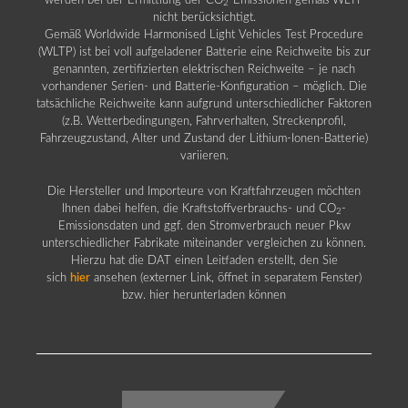
werden bei der Ermittlung der CO
-Emissionen gemäß WLTP
2
nicht berücksichtigt.
Gemäß Worldwide Harmonised Light Vehicles Test Procedure
(WLTP) ist bei voll aufgeladener Batterie eine Reichweite bis zur
genannten, zertifizierten elektrischen Reichweite – je nach
vorhandener Serien- und Batterie-Konfiguration – möglich. Die
tatsächliche Reichweite kann aufgrund unterschiedlicher Faktoren
(z.B. Wetterbedingungen, Fahrverhalten, Streckenprofil,
Fahrzeugzustand, Alter und Zustand der Lithium-Ionen-Batterie)
variieren.
Die Hersteller und Importeure von Kraftfahrzeugen möchten
Ihnen dabei helfen, die Kraftstoffverbrauchs- und CO
-
2
Emissionsdaten und ggf. den Stromverbrauch neuer Pkw
unterschiedlicher Fabrikate miteinander vergleichen zu können.
Hierzu hat die DAT einen Leitfaden erstellt, den Sie
sich
hier
ansehen (externer Link, öffnet in separatem Fenster)
bzw. hier herunterladen können