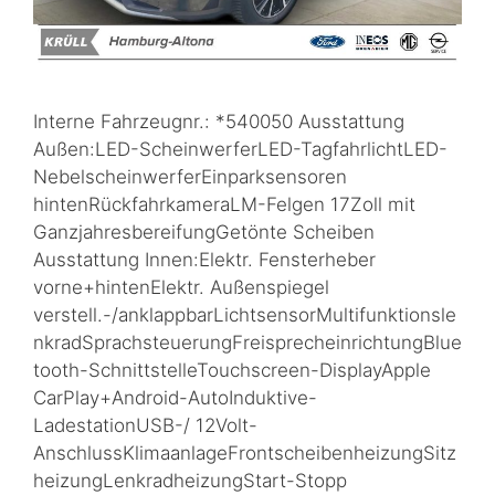
Interne Fahrzeugnr.: *540050 Ausstattung
Außen:LED-ScheinwerferLED-TagfahrlichtLED-
NebelscheinwerferEinparksensoren
hintenRückfahrkameraLM-Felgen 17Zoll mit
GanzjahresbereifungGetönte Scheiben
Ausstattung Innen:Elektr. Fensterheber
vorne+hintenElektr. Außenspiegel
verstell.-/anklappbarLichtsensorMultifunktionsle
nkradSprachsteuerungFreisprecheinrichtungBlue
tooth-SchnittstelleTouchscreen-DisplayApple
CarPlay+Android-AutoInduktive-
LadestationUSB-/ 12Volt-
AnschlussKlimaanlageFrontscheibenheizungSitz
heizungLenkradheizungStart-Stopp