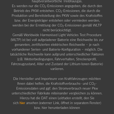
hauptverantwortliche Treibhausgas.
Es werden nur die CO
-Emissionen angegeben, die durch den
2
Betrieb des PKW entstehen. CO
-Emissionen, die durch die
2
Produktion und Bereitstellung des PKW sowie des Kraftstoffes
bzw. der Energieträger entstehen oder vermieden werden,
werden bei der Ermittlung der CO
-Emissionen gemäß WLTP
2
nicht berücksichtigt.
Gemäß Worldwide Harmonised Light Vehicles Test Procedure
(WLTP) ist bei voll aufgeladener Batterie eine Reichweite bis zur
genannten, zertifizierten elektrischen Reichweite – je nach
vorhandener Serien- und Batterie-Konfiguration – möglich. Die
tatsächliche Reichweite kann aufgrund unterschiedlicher Faktoren
(z.B. Wetterbedingungen, Fahrverhalten, Streckenprofil,
Fahrzeugzustand, Alter und Zustand der Lithium-Ionen-Batterie)
variieren.
Die Hersteller und Importeure von Kraftfahrzeugen möchten
Ihnen dabei helfen, die Kraftstoffverbrauchs- und CO
-
2
Emissionsdaten und ggf. den Stromverbrauch neuer Pkw
unterschiedlicher Fabrikate miteinander vergleichen zu können.
Hierzu hat die DAT einen Leitfaden erstellt, den Sie
sich
hier
ansehen (externer Link, öffnet in separatem Fenster)
bzw. hier herunterladen können