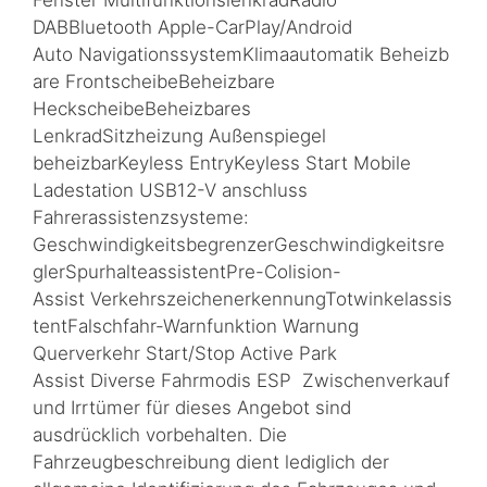
Fenster MultifunktionslenkradRadio
DABBluetooth Apple-CarPlay/Android
Auto NavigationssystemKlimaautomatik Beheizb
are FrontscheibeBeheizbare
HeckscheibeBeheizbares
LenkradSitzheizung Außenspiegel
beheizbarKeyless EntryKeyless Start Mobile
Ladestation USB12-V anschluss
Fahrerassistenzsysteme:
GeschwindigkeitsbegrenzerGeschwindigkeitsre
glerSpurhalteassistentPre-Colision-
Assist VerkehrszeichenerkennungTotwinkelassis
tentFalschfahr-Warnfunktion Warnung
Querverkehr Start/Stop Active Park
Assist Diverse Fahrmodis ESP Zwischenverkauf
und Irrtümer für dieses Angebot sind
ausdrücklich vorbehalten. Die
Fahrzeugbeschreibung dient lediglich der