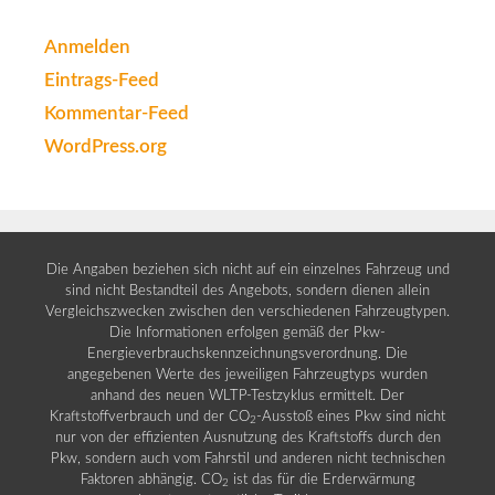
Anmelden
Eintrags-Feed
Kommentar-Feed
WordPress.org
Die Angaben beziehen sich nicht auf ein einzelnes Fahrzeug und
sind nicht Bestandteil des Angebots, sondern dienen allein
Vergleichszwecken zwischen den verschiedenen Fahrzeugtypen.
Die Informationen erfolgen gemäß der Pkw-
Energieverbrauchskennzeichnungsverordnung. Die
angegebenen Werte des jeweiligen Fahrzeugtyps wurden
anhand des neuen WLTP-Testzyklus ermittelt. Der
Kraftstoffverbrauch und der CO
-Ausstoß eines Pkw sind nicht
2
nur von der effizienten Ausnutzung des Kraftstoffs durch den
Pkw, sondern auch vom Fahrstil und anderen nicht technischen
Faktoren abhängig. CO
ist das für die Erderwärmung
2