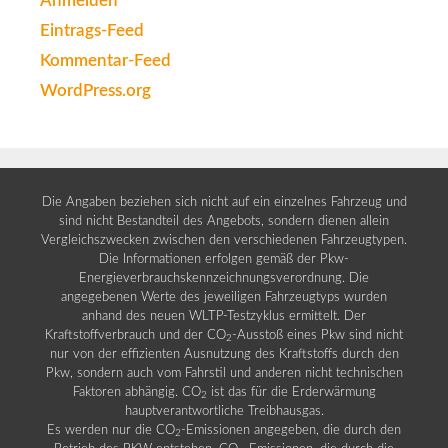
Anmelden
Eintrags-Feed
Kommentar-Feed
WordPress.org
Die Angaben beziehen sich nicht auf ein einzelnes Fahrzeug und
sind nicht Bestandteil des Angebots, sondern dienen allein
Vergleichszwecken zwischen den verschiedenen Fahrzeugtypen.
Die Informationen erfolgen gemäß der Pkw-
Energieverbrauchskennzeichnungsverordnung. Die
angegebenen Werte des jeweiligen Fahrzeugtyps wurden
anhand des neuen WLTP-Testzyklus ermittelt. Der
Kraftstoffverbrauch und der CO
-Ausstoß eines Pkw sind nicht
2
nur von der effizienten Ausnutzung des Kraftstoffs durch den
Pkw, sondern auch vom Fahrstil und anderen nicht technischen
Faktoren abhängig. CO
ist das für die Erderwärmung
2
hauptverantwortliche Treibhausgas.
Es werden nur die CO
-Emissionen angegeben, die durch den
2