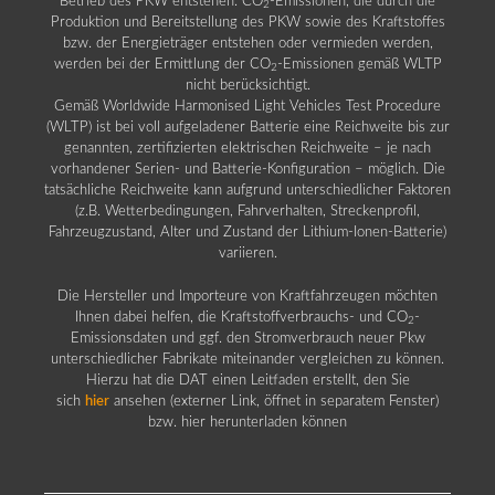
Betrieb des PKW entstehen. CO
-Emissionen, die durch die
2
Produktion und Bereitstellung des PKW sowie des Kraftstoffes
bzw. der Energieträger entstehen oder vermieden werden,
werden bei der Ermittlung der CO
-Emissionen gemäß WLTP
2
nicht berücksichtigt.
Gemäß Worldwide Harmonised Light Vehicles Test Procedure
(WLTP) ist bei voll aufgeladener Batterie eine Reichweite bis zur
genannten, zertifizierten elektrischen Reichweite – je nach
vorhandener Serien- und Batterie-Konfiguration – möglich. Die
tatsächliche Reichweite kann aufgrund unterschiedlicher Faktoren
(z.B. Wetterbedingungen, Fahrverhalten, Streckenprofil,
Fahrzeugzustand, Alter und Zustand der Lithium-Ionen-Batterie)
variieren.
Die Hersteller und Importeure von Kraftfahrzeugen möchten
Ihnen dabei helfen, die Kraftstoffverbrauchs- und CO
-
2
Emissionsdaten und ggf. den Stromverbrauch neuer Pkw
unterschiedlicher Fabrikate miteinander vergleichen zu können.
Hierzu hat die DAT einen Leitfaden erstellt, den Sie
sich
hier
ansehen (externer Link, öffnet in separatem Fenster)
bzw. hier herunterladen können