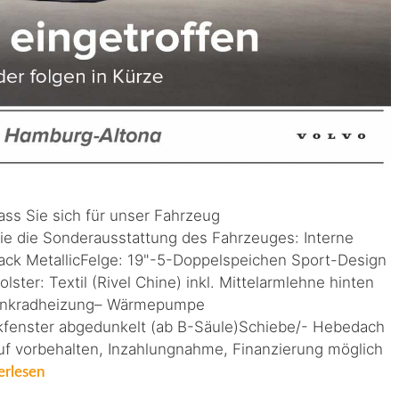
ass Sie sich für unser Fahrzeug
ie die Sonderausstattung des Fahrzeuges: Interne
ack MetallicFelge: 19"-5-Doppelspeichen Sport-Design
ter: Textil (Rivel Chine) inkl. Mittelarmlehne hinten
Lenkradheizung– Wärmepumpe
fenster abgedunkelt (ab B-Säule)Schiebe/- Hebedach
auf vorbehalten, Inzahlungnahme, Finanzierung möglich
erlesen