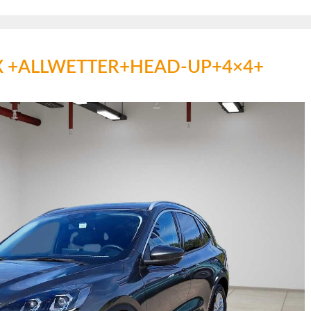
um X +ALLWETTER+HEAD-UP+4×4+