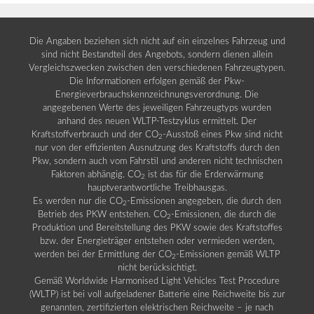
Die Angaben beziehen sich nicht auf ein einzelnes Fahrzeug und
sind nicht Bestandteil des Angebots, sondern dienen allein
Vergleichszwecken zwischen den verschiedenen Fahrzeugtypen.
Die Informationen erfolgen gemäß der Pkw-
Energieverbrauchskennzeichnungsverordnung. Die
angegebenen Werte des jeweiligen Fahrzeugtyps wurden
anhand des neuen WLTP-Testzyklus ermittelt. Der
Kraftstoffverbrauch und der CO
-Ausstoß eines Pkw sind nicht
2
nur von der effizienten Ausnutzung des Kraftstoffs durch den
Pkw, sondern auch vom Fahrstil und anderen nicht technischen
Faktoren abhängig. CO
ist das für die Erderwärmung
2
hauptverantwortliche Treibhausgas.
Es werden nur die CO
-Emissionen angegeben, die durch den
2
Betrieb des PKW entstehen. CO
-Emissionen, die durch die
2
Produktion und Bereitstellung des PKW sowie des Kraftstoffes
bzw. der Energieträger entstehen oder vermieden werden,
werden bei der Ermittlung der CO
-Emissionen gemäß WLTP
2
nicht berücksichtigt.
Gemäß Worldwide Harmonised Light Vehicles Test Procedure
(WLTP) ist bei voll aufgeladener Batterie eine Reichweite bis zur
genannten, zertifizierten elektrischen Reichweite – je nach