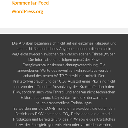
Kommentar-Feed
WordPress.org
Die Angaben beziehen sich nicht auf ein einzelnes Fahrzeug und
sind nicht Bestandteil des Angebots, sondern dienen allein
Vergleichszwecken zwischen den verschiedenen Fahrzeugtypen.
Die Informationen erfolgen gemäß der Pkw-
Energieverbrauchskennzeichnungsverordnung. Die
angegebenen Werte des jeweiligen Fahrzeugtyps wurden
anhand des neuen WLTP-Testzyklus ermittelt. Der
Kraftstoffverbrauch und der CO
-Ausstoß eines Pkw sind nicht
2
nur von der effizienten Ausnutzung des Kraftstoffs durch den
Pkw, sondern auch vom Fahrstil und anderen nicht technischen
Faktoren abhängig. CO
ist das für die Erderwärmung
2
hauptverantwortliche Treibhausgas.
Es werden nur die CO
-Emissionen angegeben, die durch den
2
Betrieb des PKW entstehen. CO
-Emissionen, die durch die
2
Produktion und Bereitstellung des PKW sowie des Kraftstoffes
bzw. der Energieträger entstehen oder vermieden werden,