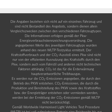
Die Angaben beziehen sich nicht auf ein einzelnes Fahrzeug und
sind nicht Bestandteil des Angebots, sondern dienen allein
Vergleichszwecken zwischen den verschiedenen Fahrzeugtypen.
Die Informationen erfolgen gemäß der Pkw-
Energieverbrauchskennzeichnungsverordnung. Die
angegebenen Werte des jeweiligen Fahrzeugtyps wurden
anhand des neuen WLTP-Testzyklus ermittelt. Der
Kraftstoffverbrauch und der CO
-Ausstoß eines Pkw sind nicht
2
nur von der effizienten Ausnutzung des Kraftstoffs durch den
Pkw, sondern auch vom Fahrstil und anderen nicht technischen
Faktoren abhängig. CO
ist das für die Erderwärmung
2
hauptverantwortliche Treibhausgas.
Es werden nur die CO
-Emissionen angegeben, die durch den
2
Betrieb des PKW entstehen. CO
-Emissionen, die durch die
2
Produktion und Bereitstellung des PKW sowie des Kraftstoffes
bzw. der Energieträger entstehen oder vermieden werden,
werden bei der Ermittlung der CO
-Emissionen gemäß WLTP
2
nicht berücksichtigt.
Gemäß Worldwide Harmonised Light Vehicles Test Procedure