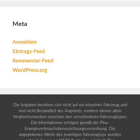
Meta
Anmelden
Eintrags-Feed
Kommentar-Feed
WordPress.org
Die Angaben beziehen sich nicht auf ein einzelnes Fahrzeug und
sind nicht Bestandteil des Angebots, sondern dienen allein
Vergleichszwecken zwischen den verschiedenen Fahrzeugtypen.
Die Informationen erfolgen gemäß der Pkw-
Energieverbrauchskennzeichnungsverordnung. Die
angegebenen Werte des jeweiligen Fahrzeugtyps wurden