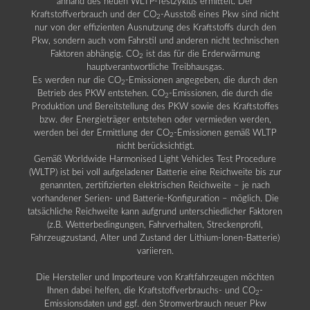
anhand des neuen WLTP-Testzyklus ermittelt. Der
Kraftstoffverbrauch und der CO
-Ausstoß eines Pkw sind nicht
2
nur von der effizienten Ausnutzung des Kraftstoffs durch den
Pkw, sondern auch vom Fahrstil und anderen nicht technischen
Faktoren abhängig. CO
ist das für die Erderwärmung
2
hauptverantwortliche Treibhausgas.
Es werden nur die CO
-Emissionen angegeben, die durch den
2
Betrieb des PKW entstehen. CO
-Emissionen, die durch die
2
Produktion und Bereitstellung des PKW sowie des Kraftstoffes
bzw. der Energieträger entstehen oder vermieden werden,
werden bei der Ermittlung der CO
-Emissionen gemäß WLTP
2
nicht berücksichtigt.
Gemäß Worldwide Harmonised Light Vehicles Test Procedure
(WLTP) ist bei voll aufgeladener Batterie eine Reichweite bis zur
genannten, zertifizierten elektrischen Reichweite – je nach
vorhandener Serien- und Batterie-Konfiguration – möglich. Die
tatsächliche Reichweite kann aufgrund unterschiedlicher Faktoren
(z.B. Wetterbedingungen, Fahrverhalten, Streckenprofil,
Fahrzeugzustand, Alter und Zustand der Lithium-Ionen-Batterie)
variieren.
Die Hersteller und Importeure von Kraftfahrzeugen möchten
Ihnen dabei helfen, die Kraftstoffverbrauchs- und CO
-
2
Emissionsdaten und ggf. den Stromverbrauch neuer Pkw