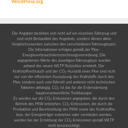
WordPress.org
Die Angaben beziehen sich nicht auf ein einzelnes Fahrzeug und
sind nicht Bestandteil des Angebots, sondern dienen allein
Vergleichszwecken zwischen den verschiedenen Fahrzeugtypen.
Die Informationen erfolgen gemäß der Pkw-
Energieverbrauchskennzeichnungsverordnung. Die
angegebenen Werte des jeweiligen Fahrzeugtyps wurden
anhand des neuen WLTP-Testzyklus ermittelt. Der
Kraftstoffverbrauch und der CO
-Ausstoß eines Pkw sind nicht
2
nur von der effizienten Ausnutzung des Kraftstoffs durch den
Pkw, sondern auch vom Fahrstil und anderen nicht technischen
Faktoren abhängig. CO
ist das für die Erderwärmung
2
hauptverantwortliche Treibhausgas.
Es werden nur die CO
-Emissionen angegeben, die durch den
2
Betrieb des PKW entstehen. CO
-Emissionen, die durch die
2
Produktion und Bereitstellung des PKW sowie des Kraftstoffes
bzw. der Energieträger entstehen oder vermieden werden,
werden bei der Ermittlung der CO
-Emissionen gemäß WLTP
2
nicht berücksichtigt.