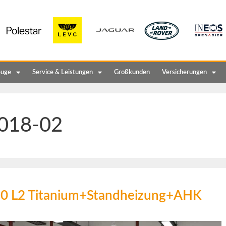
euge
Service & Leistungen
Großkunden
Versicherungen
018-02
10 L2 Titanium+Standheizung+AHK