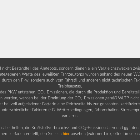
nd nicht Bestandteil des Angebots, sondern dienen allein Vergleichszwecken zw
egebenen Werte des jeweiligen Fahrzeugtyps wurden anhand des neuen WLTP-
fs durch den Pkw, sondern auch vom Fahrstil und anderen nicht technischen Fa
Treibhausgas.
b des PKW entstehen. CO
-Emissionen, die durch die Produktion und Bereitste
2
n werden, werden bei der Ermittlung der CO
-Emissionen gemäß WLTP nicht b
2
ei voll aufgeladener Batterie eine Reichweite bis zur genannten, zertifiziert
 unterschiedlicher Faktoren (z.B. Wetterbedingungen, Fahrverhalten, Streckenpro
variieren.
dabei helfen, die Kraftstoffverbrauchs- und CO
-Emissionsdaten und ggf. den 
2
nen Leitfaden erstellt, den Sie sich
hier
ansehen (externer Link, öffnet in sepa