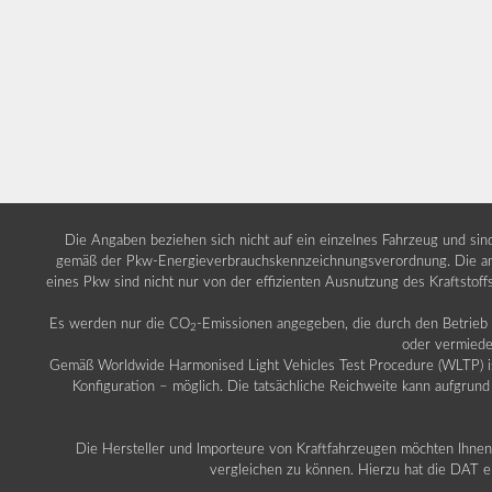
Die Angaben beziehen sich nicht auf ein einzelnes Fahrzeug und si
gemäß der Pkw-Energieverbrauchskennzeichnungsverordnung. Die ang
eines Pkw sind nicht nur von der effizienten Ausnutzung des Kraftstof
Es werden nur die CO
-Emissionen angegeben, die durch den Betrie
2
oder vermiede
Gemäß Worldwide Harmonised Light Vehicles Test Procedure (WLTP) ist b
Konfiguration – möglich. Die tatsächliche Reichweite kann aufgrund
Die Hersteller und Importeure von Kraftfahrzeugen möchten Ihnen 
vergleichen zu können. Hierzu hat die DAT ei