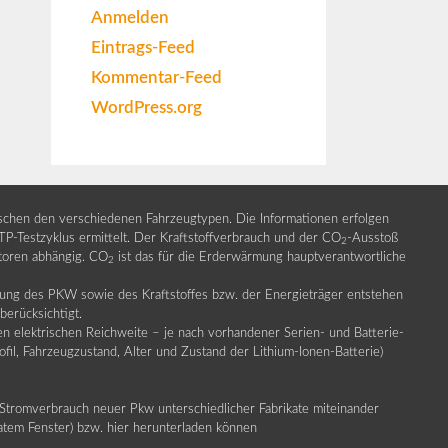
Anmelden
Eintrags-Feed
Kommentar-Feed
WordPress.org
ischen den verschiedenen Fahrzeugtypen. Die Informationen erfolgen
Testzyklus ermittelt. Der Kraftstoffverbrauch und der CO
-Ausstoß
2
ktoren abhängig. CO
ist das für die Erderwärmung hauptverantwortliche
2
llung des PKW sowie des Kraftstoffes bzw. der Energieträger entstehen
erücksichtigt.
en elektrischen Reichweite – je nach vorhandener Serien- und Batterie-
fil, Fahrzeugzustand, Alter und Zustand der Lithium-Ionen-Batterie)
Stromverbrauch neuer Pkw unterschiedlicher Fabrikate miteinander
ratem Fenster) bzw. hier herunterladen können