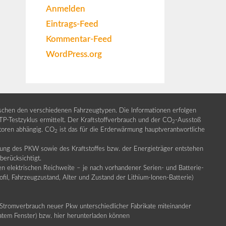
Anmelden
Eintrags-Feed
Kommentar-Feed
WordPress.org
ischen den verschiedenen Fahrzeugtypen. Die Informationen erfolgen
Testzyklus ermittelt. Der Kraftstoffverbrauch und der CO
-Ausstoß
2
ktoren abhängig. CO
ist das für die Erderwärmung hauptverantwortliche
2
llung des PKW sowie des Kraftstoffes bzw. der Energieträger entstehen
erücksichtigt.
en elektrischen Reichweite – je nach vorhandener Serien- und Batterie-
fil, Fahrzeugzustand, Alter und Zustand der Lithium-Ionen-Batterie)
Stromverbrauch neuer Pkw unterschiedlicher Fabrikate miteinander
ratem Fenster) bzw. hier herunterladen können