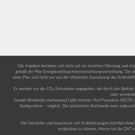
Die Angaben beziehen sich nicht auf ein einzelnes Fahrzeug und si
gemäß der Pkw-Energieverbrauchskennzeichnungsverordnung. Die ang
eines Pkw sind nicht nur von der effizienten Ausnutzung des Kraftstof
Es werden nur die CO
-Emissionen angegeben, die durch den Betrie
2
oder vermiede
Gemäß Worldwide Harmonised Light Vehicles Test Procedure (WLTP) ist b
Konfiguration – möglich. Die tatsächliche Reichweite kann aufgrund
Die Hersteller und Importeure von Kraftfahrzeugen möchten Ihnen 
vergleichen zu können. Hierzu hat die DAT ei