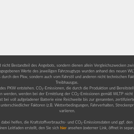
nd nicht Bestandteil des Angebots, sondern dienen allein Vergleichszwecken zw
egebenen Werte des jeweiligen Fahrzeugtyps wurden anhand des neuen WLTP-
fs durch den Pkw, sondern auch vom Fahrstil und anderen nicht technischen Fa
Treibhausgas.
b des PKW entstehen. CO
-Emissionen, die durch die Produktion und Bereitste
2
n werden, werden bei der Ermittlung der CO
-Emissionen gemäß WLTP nicht b
2
ei voll aufgeladener Batterie eine Reichweite bis zur genannten, zertifiziert
 unterschiedlicher Faktoren (z.B. Wetterbedingungen, Fahrverhalten, Streckenpro
variieren.
dabei helfen, die Kraftstoffverbrauchs- und CO
-Emissionsdaten und ggf. den 
2
nen Leitfaden erstellt, den Sie sich
hier
ansehen (externer Link, öffnet in sepa