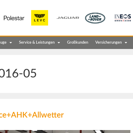
euge
Service & Leistungen
Großkunden
Versicherungen
016-05
nce+AHK+Allwetter