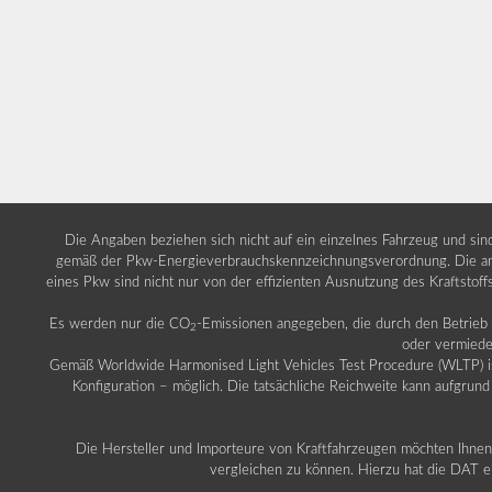
Die Angaben beziehen sich nicht auf ein einzelnes Fahrzeug und si
gemäß der Pkw-Energieverbrauchskennzeichnungsverordnung. Die ang
eines Pkw sind nicht nur von der effizienten Ausnutzung des Kraftstof
Es werden nur die CO
-Emissionen angegeben, die durch den Betrie
2
oder vermiede
Gemäß Worldwide Harmonised Light Vehicles Test Procedure (WLTP) ist b
Konfiguration – möglich. Die tatsächliche Reichweite kann aufgrund
Die Hersteller und Importeure von Kraftfahrzeugen möchten Ihnen 
vergleichen zu können. Hierzu hat die DAT ei