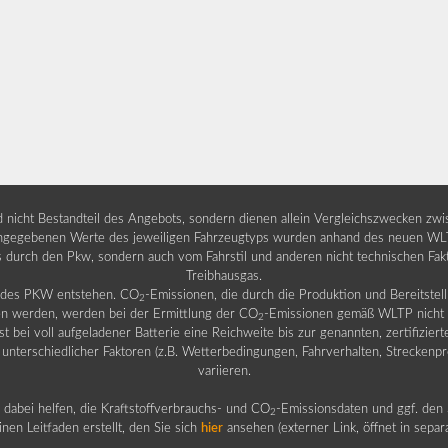
nd nicht Bestandteil des Angebots, sondern dienen allein Vergleichszwecken zw
egebenen Werte des jeweiligen Fahrzeugtyps wurden anhand des neuen WLTP-
fs durch den Pkw, sondern auch vom Fahrstil und anderen nicht technischen Fa
Treibhausgas.
b des PKW entstehen. CO
-Emissionen, die durch die Produktion und Bereitste
2
n werden, werden bei der Ermittlung der CO
-Emissionen gemäß WLTP nicht b
2
ei voll aufgeladener Batterie eine Reichweite bis zur genannten, zertifiziert
 unterschiedlicher Faktoren (z.B. Wetterbedingungen, Fahrverhalten, Streckenpro
variieren.
dabei helfen, die Kraftstoffverbrauchs- und CO
-Emissionsdaten und ggf. den 
2
nen Leitfaden erstellt, den Sie sich
hier
ansehen (externer Link, öffnet in sepa