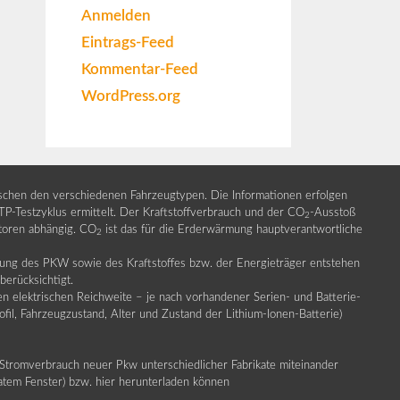
Anmelden
Eintrags-Feed
Kommentar-Feed
WordPress.org
ischen den verschiedenen Fahrzeugtypen. Die Informationen erfolgen
Testzyklus ermittelt. Der Kraftstoffverbrauch und der CO
-Ausstoß
2
ktoren abhängig. CO
ist das für die Erderwärmung hauptverantwortliche
2
llung des PKW sowie des Kraftstoffes bzw. der Energieträger entstehen
erücksichtigt.
en elektrischen Reichweite – je nach vorhandener Serien- und Batterie-
fil, Fahrzeugzustand, Alter und Zustand der Lithium-Ionen-Batterie)
Stromverbrauch neuer Pkw unterschiedlicher Fabrikate miteinander
ratem Fenster) bzw. hier herunterladen können