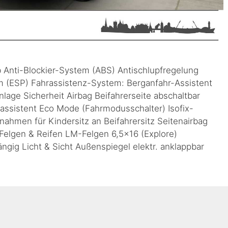
b Anti-Blockier-System (ABS) Antischlupfregelung
mm (ESP) Fahrassistenz-System: Berganfahr-Assistent
nlage Sicherheit Airbag Beifahrerseite abschaltbar
sassistent Eco Mode (Fahrmodusschalter) Isofix-
nahmen für Kindersitz an Beifahrersitz Seitenairbag
Felgen & Reifen LM-Felgen 6,5×16 (Explore)
gig Licht & Sicht Außenspiegel elektr. anklappbar