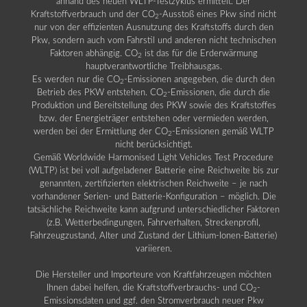
anhand des neuen WLTP-Testzyklus ermittelt. Der
Kraftstoffverbrauch und der CO
-Ausstoß eines Pkw sind nicht
2
nur von der effizienten Ausnutzung des Kraftstoffs durch den
Pkw, sondern auch vom Fahrstil und anderen nicht technischen
Faktoren abhängig. CO
ist das für die Erderwärmung
2
hauptverantwortliche Treibhausgas.
Es werden nur die CO
-Emissionen angegeben, die durch den
2
Betrieb des PKW entstehen. CO
-Emissionen, die durch die
2
Produktion und Bereitstellung des PKW sowie des Kraftstoffes
bzw. der Energieträger entstehen oder vermieden werden,
werden bei der Ermittlung der CO
-Emissionen gemäß WLTP
2
nicht berücksichtigt.
Gemäß Worldwide Harmonised Light Vehicles Test Procedure
(WLTP) ist bei voll aufgeladener Batterie eine Reichweite bis zur
genannten, zertifizierten elektrischen Reichweite – je nach
vorhandener Serien- und Batterie-Konfiguration – möglich. Die
tatsächliche Reichweite kann aufgrund unterschiedlicher Faktoren
(z.B. Wetterbedingungen, Fahrverhalten, Streckenprofil,
Fahrzeugzustand, Alter und Zustand der Lithium-Ionen-Batterie)
variieren.
Die Hersteller und Importeure von Kraftfahrzeugen möchten
Ihnen dabei helfen, die Kraftstoffverbrauchs- und CO
-
2
Emissionsdaten und ggf. den Stromverbrauch neuer Pkw