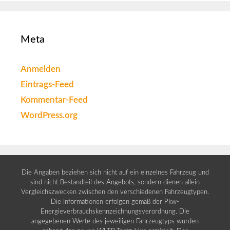
Meta
Anmelden
Eintrags-Feed
Kommentar-Feed
WordPress.org
Die Angaben beziehen sich nicht auf ein einzelnes Fahrzeug und
sind nicht Bestandteil des Angebots, sondern dienen allein
Vergleichszwecken zwischen den verschiedenen Fahrzeugtypen.
Die Informationen erfolgen gemäß der Pkw-
Energieverbrauchskennzeichnungsverordnung. Die
angegebenen Werte des jeweiligen Fahrzeugtyps wurden