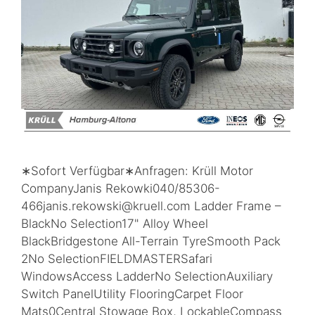
∗Sofort Verfügbar∗Anfragen: Krüll Motor
CompanyJanis Rekowki040/85306-
466janis.rekowski@kruell.com Ladder Frame –
BlackNo Selection17" Alloy Wheel
BlackBridgestone All-Terrain TyreSmooth Pack
2No SelectionFIELDMASTERSafari
WindowsAccess LadderNo SelectionAuxiliary
Switch PanelUtility FlooringCarpet Floor
Mats0Central Stowage Box, LockableCompass