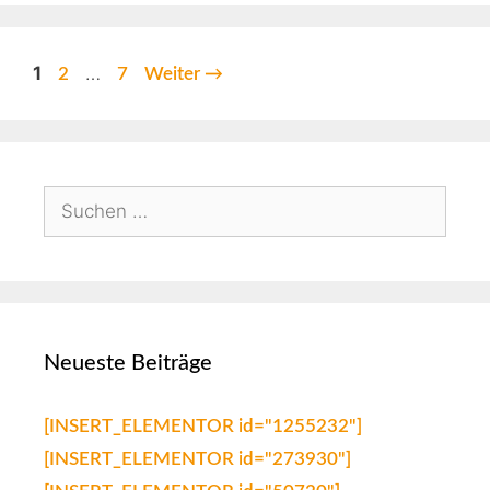
1
…
2
7
Weiter
→
Neueste Beiträge
[INSERT_ELEMENTOR id="1255232"]
[INSERT_ELEMENTOR id="273930"]