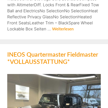
with AltimeterDiff. Locks Front & RearFixed Tow
Ball and ElectricsNo SelectionNo SelectionHeat
Reflective Privacy GlassNo SelectionHeated
Front SeatsLeather Trim – BlackSpare Wheel
Lockable Box Seiten …
Weiterlesen
INEOS Quartermaster Fieldmaster
*VOLLAUSSTATTUNG*