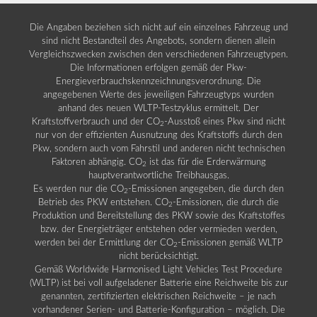
Die Angaben beziehen sich nicht auf ein einzelnes Fahrzeug und
sind nicht Bestandteil des Angebots, sondern dienen allein
Vergleichszwecken zwischen den verschiedenen Fahrzeugtypen.
Die Informationen erfolgen gemäß der Pkw-
Energieverbrauchskennzeichnungsverordnung. Die
angegebenen Werte des jeweiligen Fahrzeugtyps wurden
anhand des neuen WLTP-Testzyklus ermittelt. Der
Kraftstoffverbrauch und der CO
-Ausstoß eines Pkw sind nicht
2
nur von der effizienten Ausnutzung des Kraftstoffs durch den
Pkw, sondern auch vom Fahrstil und anderen nicht technischen
Faktoren abhängig. CO
ist das für die Erderwärmung
2
hauptverantwortliche Treibhausgas.
Es werden nur die CO
-Emissionen angegeben, die durch den
2
Betrieb des PKW entstehen. CO
-Emissionen, die durch die
2
Produktion und Bereitstellung des PKW sowie des Kraftstoffes
bzw. der Energieträger entstehen oder vermieden werden,
werden bei der Ermittlung der CO
-Emissionen gemäß WLTP
2
nicht berücksichtigt.
Gemäß Worldwide Harmonised Light Vehicles Test Procedure
(WLTP) ist bei voll aufgeladener Batterie eine Reichweite bis zur
genannten, zertifizierten elektrischen Reichweite – je nach
vorhandener Serien- und Batterie-Konfiguration – möglich. Die