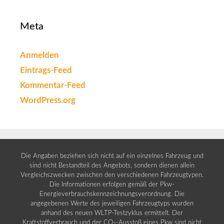
Meta
Anmelden
Eintrags-Feed
Kommentar-Feed
WordPress.org
Die Angaben beziehen sich nicht auf ein einzelnes Fahrzeug und
sind nicht Bestandteil des Angebots, sondern dienen allein
Vergleichszwecken zwischen den verschiedenen Fahrzeugtypen.
Die Informationen erfolgen gemäß der Pkw-
Energieverbrauchskennzeichnungsverordnung. Die
angegebenen Werte des jeweiligen Fahrzeugtyps wurden
anhand des neuen WLTP-Testzyklus ermittelt. Der
Kraftstoffverbrauch und der CO
-Ausstoß eines Pkw sind nicht