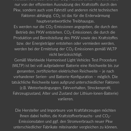
2
nur von der effizienten Ausnutzung des Kraftstoffs durch den
Pkw, sondern auch vom Fahrstil und anderen nicht technischen
Faktoren abhängig. CO
ist das für die Erderwärmung
2
hauptverantwortliche Treibhausgas.
Es werden nur die CO
-Emissionen angegeben, die durch den
2
Betrieb des PKW entstehen. CO
-Emissionen, die durch die
2
Produktion und Bereitstellung des PKW sowie des Kraftstoffes
bzw. der Energieträger entstehen oder vermieden werden,
werden bei der Ermittlung der CO
-Emissionen gemäß WLTP
2
nicht berücksichtigt.
Gemäß Worldwide Harmonised Light Vehicles Test Procedure
(WLTP) ist bei voll aufgeladener Batterie eine Reichweite bis zur
genannten, zertifizierten elektrischen Reichweite – je nach
vorhandener Serien- und Batterie-Konfiguration – möglich. Die
tatsächliche Reichweite kann aufgrund unterschiedlicher Faktoren
(z.B. Wetterbedingungen, Fahrverhalten, Streckenprofil,
Fahrzeugzustand, Alter und Zustand der Lithium-Ionen-Batterie)
variieren.
Die Hersteller und Importeure von Kraftfahrzeugen möchten
Ihnen dabei helfen, die Kraftstoffverbrauchs- und CO
-
2
Emissionsdaten und ggf. den Stromverbrauch neuer Pkw
unterschiedlicher Fabrikate miteinander vergleichen zu können.