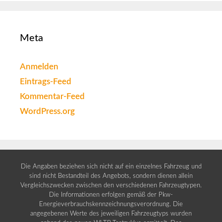
Meta
Anmelden
Eintrags-Feed
Kommentar-Feed
WordPress.org
Die Angaben beziehen sich nicht auf ein einzelnes Fahrzeug und
sind nicht Bestandteil des Angebots, sondern dienen allein
Vergleichszwecken zwischen den verschiedenen Fahrzeugtypen.
Die Informationen erfolgen gemäß der Pkw-
Energieverbrauchskennzeichnungsverordnung. Die
angegebenen Werte des jeweiligen Fahrzeugtyps wurden