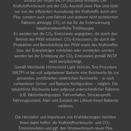
anhand des neuen WLTP-Testzyklus ermittelt. Der
Kraftstoffverbrauch und der CO
-Ausstoß eines Pkw sind nicht
2
nur von der effizienten Ausnutzung des Kraftstoffs durch den
Pkw, sondern auch vom Fahrstil und anderen nicht technischen
Faktoren abhängig. CO
ist das für die Erderwärmung
2
hauptverantwortliche Treibhausgas.
Es werden nur die CO
-Emissionen angegeben, die durch den
2
Betrieb des PKW entstehen. CO
-Emissionen, die durch die
2
Produktion und Bereitstellung des PKW sowie des Kraftstoffes
bzw. der Energieträger entstehen oder vermieden werden,
werden bei der Ermittlung der CO
-Emissionen gemäß WLTP
2
nicht berücksichtigt.
Gemäß Worldwide Harmonised Light Vehicles Test Procedure
(WLTP) ist bei voll aufgeladener Batterie eine Reichweite bis zur
genannten, zertifizierten elektrischen Reichweite – je nach
vorhandener Serien- und Batterie-Konfiguration – möglich. Die
tatsächliche Reichweite kann aufgrund unterschiedlicher Faktoren
(z.B. Wetterbedingungen, Fahrverhalten, Streckenprofil,
Fahrzeugzustand, Alter und Zustand der Lithium-Ionen-Batterie)
variieren.
Die Hersteller und Importeure von Kraftfahrzeugen möchten
Ihnen dabei helfen, die Kraftstoffverbrauchs- und CO
-
2
Emissionsdaten und ggf. den Stromverbrauch neuer Pkw