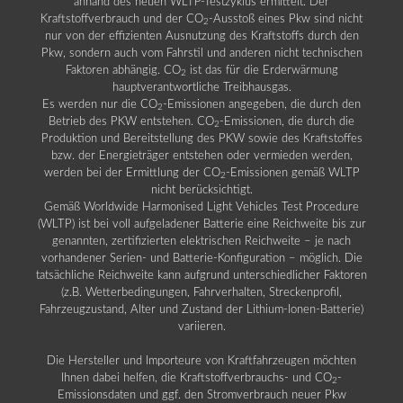
anhand des neuen WLTP-Testzyklus ermittelt. Der
Kraftstoffverbrauch und der CO
-Ausstoß eines Pkw sind nicht
2
nur von der effizienten Ausnutzung des Kraftstoffs durch den
Pkw, sondern auch vom Fahrstil und anderen nicht technischen
Faktoren abhängig. CO
ist das für die Erderwärmung
2
hauptverantwortliche Treibhausgas.
Es werden nur die CO
-Emissionen angegeben, die durch den
2
Betrieb des PKW entstehen. CO
-Emissionen, die durch die
2
Produktion und Bereitstellung des PKW sowie des Kraftstoffes
bzw. der Energieträger entstehen oder vermieden werden,
werden bei der Ermittlung der CO
-Emissionen gemäß WLTP
2
nicht berücksichtigt.
Gemäß Worldwide Harmonised Light Vehicles Test Procedure
(WLTP) ist bei voll aufgeladener Batterie eine Reichweite bis zur
genannten, zertifizierten elektrischen Reichweite – je nach
vorhandener Serien- und Batterie-Konfiguration – möglich. Die
tatsächliche Reichweite kann aufgrund unterschiedlicher Faktoren
(z.B. Wetterbedingungen, Fahrverhalten, Streckenprofil,
Fahrzeugzustand, Alter und Zustand der Lithium-Ionen-Batterie)
variieren.
Die Hersteller und Importeure von Kraftfahrzeugen möchten
Ihnen dabei helfen, die Kraftstoffverbrauchs- und CO
-
2
Emissionsdaten und ggf. den Stromverbrauch neuer Pkw