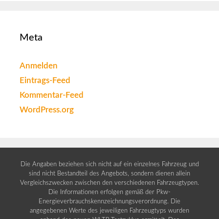
Meta
Anmelden
Eintrags-Feed
Kommentar-Feed
WordPress.org
Die Angaben beziehen sich nicht auf ein einzelnes Fahrzeug und
sind nicht Bestandteil des Angebots, sondern dienen allein
Vergleichszwecken zwischen den verschiedenen Fahrzeugtypen.
Die Informationen erfolgen gemäß der Pkw-
Energieverbrauchskennzeichnungsverordnung. Die
angegebenen Werte des jeweiligen Fahrzeugtyps wurden