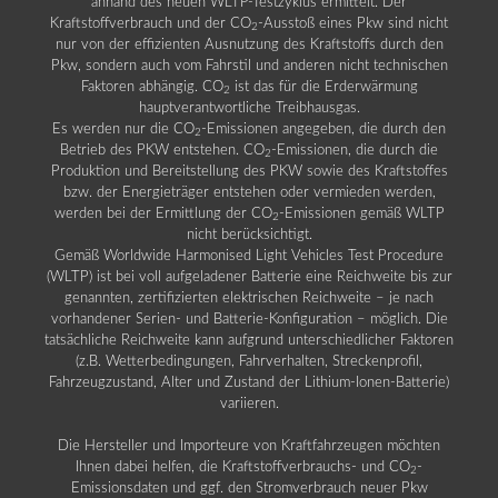
anhand des neuen WLTP-Testzyklus ermittelt. Der
Kraftstoffverbrauch und der CO
-Ausstoß eines Pkw sind nicht
2
nur von der effizienten Ausnutzung des Kraftstoffs durch den
Pkw, sondern auch vom Fahrstil und anderen nicht technischen
Faktoren abhängig. CO
ist das für die Erderwärmung
2
hauptverantwortliche Treibhausgas.
Es werden nur die CO
-Emissionen angegeben, die durch den
2
Betrieb des PKW entstehen. CO
-Emissionen, die durch die
2
Produktion und Bereitstellung des PKW sowie des Kraftstoffes
bzw. der Energieträger entstehen oder vermieden werden,
werden bei der Ermittlung der CO
-Emissionen gemäß WLTP
2
nicht berücksichtigt.
Gemäß Worldwide Harmonised Light Vehicles Test Procedure
(WLTP) ist bei voll aufgeladener Batterie eine Reichweite bis zur
genannten, zertifizierten elektrischen Reichweite – je nach
vorhandener Serien- und Batterie-Konfiguration – möglich. Die
tatsächliche Reichweite kann aufgrund unterschiedlicher Faktoren
(z.B. Wetterbedingungen, Fahrverhalten, Streckenprofil,
Fahrzeugzustand, Alter und Zustand der Lithium-Ionen-Batterie)
variieren.
Die Hersteller und Importeure von Kraftfahrzeugen möchten
Ihnen dabei helfen, die Kraftstoffverbrauchs- und CO
-
2
Emissionsdaten und ggf. den Stromverbrauch neuer Pkw