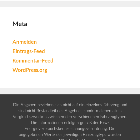
Meta
Anmelden
Eintrags-Feed
Kommentar-Feed
WordPress.org
Die Angaben beziehen sich nicht auf ein einzelnes Fahrzeug und
sind nicht Bestandteil des Angebots, sondern dienen allein
Vergleichszwecken zwischen den verschiedenen Fahrzeugtypen.
Die Informationen erfolgen gemäß der Pkw-
Energieverbrauchskennzeichnungsverordnung. Die
angegebenen Werte des jeweiligen Fahrzeugtyps wurden