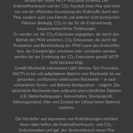
anhand des neuen WLTP-Testzyklus ermittelt. Der
Kraftstoffverbrauch und der CO
-Ausstoß eines Pkw sind nicht
2
nur von der effizienten Ausnutzung des Kraftstoffs durch den
Pkw, sondern auch vom Fahrstil und anderen nicht technischen
Faktoren abhängig. CO
ist das für die Erderwärmung
2
hauptverantwortliche Treibhausgas.
Es werden nur die CO
-Emissionen angegeben, die durch den
2
Betrieb des PKW entstehen. CO
-Emissionen, die durch die
2
Produktion und Bereitstellung des PKW sowie des Kraftstoffes
bzw. der Energieträger entstehen oder vermieden werden,
werden bei der Ermittlung der CO
-Emissionen gemäß WLTP
2
nicht berücksichtigt.
Gemäß Worldwide Harmonised Light Vehicles Test Procedure
(WLTP) ist bei voll aufgeladener Batterie eine Reichweite bis zur
genannten, zertifizierten elektrischen Reichweite – je nach
vorhandener Serien- und Batterie-Konfiguration – möglich. Die
tatsächliche Reichweite kann aufgrund unterschiedlicher Faktoren
(z.B. Wetterbedingungen, Fahrverhalten, Streckenprofil,
Fahrzeugzustand, Alter und Zustand der Lithium-Ionen-Batterie)
variieren.
Die Hersteller und Importeure von Kraftfahrzeugen möchten
Ihnen dabei helfen, die Kraftstoffverbrauchs- und CO
-
2
Emissionsdaten und ggf. den Stromverbrauch neuer Pkw