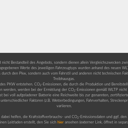
nd nicht Bestandteil des Angebots, sondern dienen allein Vergleichszwecken zw
egebenen Werte des jeweiligen Fahrzeugtyps wurden anhand des neuen WLTP-
fs durch den Pkw, sondern auch vom Fahrstil und anderen nicht technischen Fa
Treibhausgas.
b des PKW entstehen. CO
-Emissionen, die durch die Produktion und Bereitste
2
n werden, werden bei der Ermittlung der CO
-Emissionen gemäß WLTP nicht b
2
ei voll aufgeladener Batterie eine Reichweite bis zur genannten, zertifiziert
 unterschiedlicher Faktoren (z.B. Wetterbedingungen, Fahrverhalten, Streckenpro
variieren.
dabei helfen, die Kraftstoffverbrauchs- und CO
-Emissionsdaten und ggf. den 
2
nen Leitfaden erstellt, den Sie sich
hier
ansehen (externer Link, öffnet in sepa