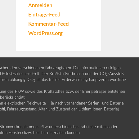
Anmelden
Eintrags-Feed
Kommentar-Feed
WordPress.org
ischen den verschiedenen Fahrzeugtypen. Die Informationen erfolgen
Testzyklus ermittelt. Der Kraftstoffverbrauch und der CO
-Ausstoß
2
ktoren abhängig. CO
ist das für die Erderwärmung hauptverantwortliche
2
llung des PKW sowie des Kraftstoffes bzw. der Energieträger entstehen
erücksichtigt.
en elektrischen Reichweite – je nach vorhandener Serien- und Batterie-
fil, Fahrzeugzustand, Alter und Zustand der Lithium-Ionen-Batterie)
Stromverbrauch neuer Pkw unterschiedlicher Fabrikate miteinander
ratem Fenster) bzw. hier herunterladen können