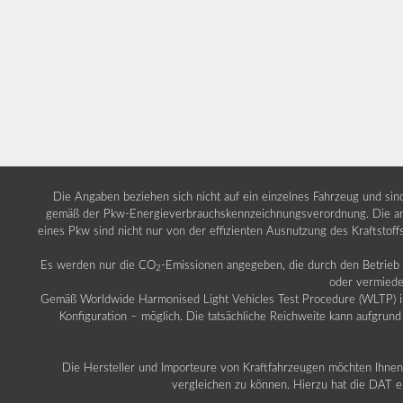
Die Angaben beziehen sich nicht auf ein einzelnes Fahrzeug und si
gemäß der Pkw-Energieverbrauchskennzeichnungsverordnung. Die ang
eines Pkw sind nicht nur von der effizienten Ausnutzung des Kraftstof
Es werden nur die CO
-Emissionen angegeben, die durch den Betrie
2
oder vermiede
Gemäß Worldwide Harmonised Light Vehicles Test Procedure (WLTP) ist b
Konfiguration – möglich. Die tatsächliche Reichweite kann aufgrund
Die Hersteller und Importeure von Kraftfahrzeugen möchten Ihnen 
vergleichen zu können. Hierzu hat die DAT ei