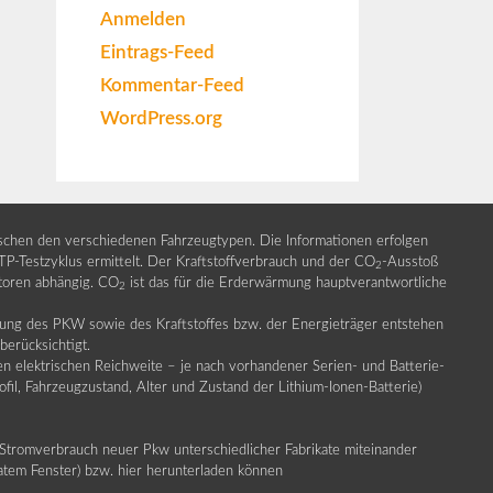
Anmelden
Eintrags-Feed
Kommentar-Feed
WordPress.org
ischen den verschiedenen Fahrzeugtypen. Die Informationen erfolgen
Testzyklus ermittelt. Der Kraftstoffverbrauch und der CO
-Ausstoß
2
ktoren abhängig. CO
ist das für die Erderwärmung hauptverantwortliche
2
llung des PKW sowie des Kraftstoffes bzw. der Energieträger entstehen
erücksichtigt.
en elektrischen Reichweite – je nach vorhandener Serien- und Batterie-
fil, Fahrzeugzustand, Alter und Zustand der Lithium-Ionen-Batterie)
Stromverbrauch neuer Pkw unterschiedlicher Fabrikate miteinander
ratem Fenster) bzw. hier herunterladen können