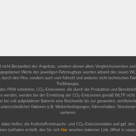
nd nicht Bestandteil des Angebots, sondern dienen allein Vergleichszwecken zw
egebenen Werte des jeweiligen Fahrzeugtyps wurden anhand des neuen WLTP-
fs durch den Pkw, sondern auch vom Fahrstil und anderen nicht technischen Fa
Treibhausgas.
b des PKW entstehen. CO
-Emissionen, die durch die Produktion und Bereitste
2
n werden, werden bei der Ermittlung der CO
-Emissionen gemäß WLTP nicht b
2
ei voll aufgeladener Batterie eine Reichweite bis zur genannten, zertifiziert
 unterschiedlicher Faktoren (z.B. Wetterbedingungen, Fahrverhalten, Streckenpro
variieren.
dabei helfen, die Kraftstoffverbrauchs- und CO
-Emissionsdaten und ggf. den 
2
nen Leitfaden erstellt, den Sie sich
hier
ansehen (externer Link, öffnet in sepa