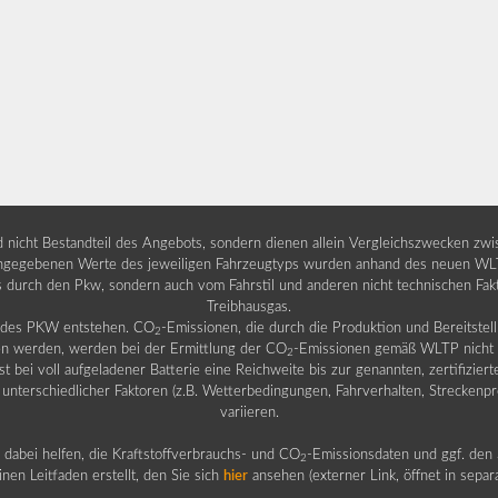
nd nicht Bestandteil des Angebots, sondern dienen allein Vergleichszwecken zw
egebenen Werte des jeweiligen Fahrzeugtyps wurden anhand des neuen WLTP-
fs durch den Pkw, sondern auch vom Fahrstil und anderen nicht technischen Fa
Treibhausgas.
b des PKW entstehen. CO
-Emissionen, die durch die Produktion und Bereitste
2
n werden, werden bei der Ermittlung der CO
-Emissionen gemäß WLTP nicht b
2
ei voll aufgeladener Batterie eine Reichweite bis zur genannten, zertifiziert
 unterschiedlicher Faktoren (z.B. Wetterbedingungen, Fahrverhalten, Streckenpro
variieren.
dabei helfen, die Kraftstoffverbrauchs- und CO
-Emissionsdaten und ggf. den 
2
nen Leitfaden erstellt, den Sie sich
hier
ansehen (externer Link, öffnet in sepa