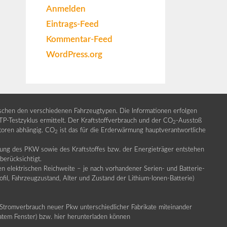
Anmelden
Eintrags-Feed
Kommentar-Feed
WordPress.org
ischen den verschiedenen Fahrzeugtypen. Die Informationen erfolgen
Testzyklus ermittelt. Der Kraftstoffverbrauch und der CO
-Ausstoß
2
ktoren abhängig. CO
ist das für die Erderwärmung hauptverantwortliche
2
llung des PKW sowie des Kraftstoffes bzw. der Energieträger entstehen
erücksichtigt.
en elektrischen Reichweite – je nach vorhandener Serien- und Batterie-
fil, Fahrzeugzustand, Alter und Zustand der Lithium-Ionen-Batterie)
Stromverbrauch neuer Pkw unterschiedlicher Fabrikate miteinander
ratem Fenster) bzw. hier herunterladen können