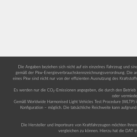
Die Angaben beziehen sich nicht auf ein einzelnes Fahrzeug und si
gemäß der Pkw-Energieverbrauchskennzeichnungsverordnung. Die ang
eines Pkw sind nicht nur von der effizienten Ausnutzung des Kraftstof
Es werden nur die CO
-Emissionen angegeben, die durch den Betrie
2
oder vermiede
Gemäß Worldwide Harmonised Light Vehicles Test Procedure (WLTP) ist b
Konfiguration – möglich. Die tatsächliche Reichweite kann aufgrund
Die Hersteller und Importeure von Kraftfahrzeugen möchten Ihnen 
vergleichen zu können. Hierzu hat die DAT ei