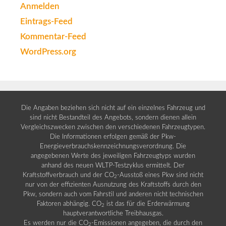
Anmelden
Eintrags-Feed
Kommentar-Feed
WordPress.org
Die Angaben beziehen sich nicht auf ein einzelnes Fahrzeug und
sind nicht Bestandteil des Angebots, sondern dienen allein
Vergleichszwecken zwischen den verschiedenen Fahrzeugtypen.
Die Informationen erfolgen gemäß der Pkw-
Energieverbrauchskennzeichnungsverordnung. Die
angegebenen Werte des jeweiligen Fahrzeugtyps wurden
anhand des neuen WLTP-Testzyklus ermittelt. Der
Kraftstoffverbrauch und der CO
-Ausstoß eines Pkw sind nicht
2
nur von der effizienten Ausnutzung des Kraftstoffs durch den
Pkw, sondern auch vom Fahrstil und anderen nicht technischen
Faktoren abhängig. CO
ist das für die Erderwärmung
2
hauptverantwortliche Treibhausgas.
Es werden nur die CO
-Emissionen angegeben, die durch den
2