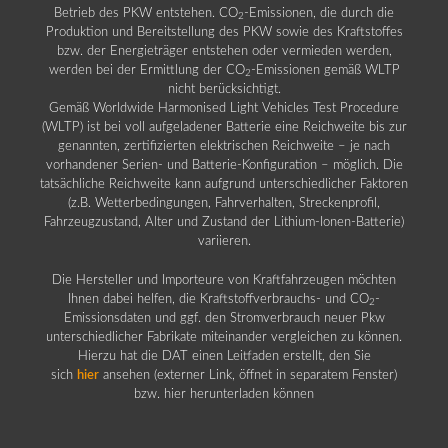
Betrieb des PKW entstehen. CO
-Emissionen, die durch die
2
Produktion und Bereitstellung des PKW sowie des Kraftstoffes
bzw. der Energieträger entstehen oder vermieden werden,
werden bei der Ermittlung der CO
-Emissionen gemäß WLTP
2
nicht berücksichtigt.
Gemäß Worldwide Harmonised Light Vehicles Test Procedure
(WLTP) ist bei voll aufgeladener Batterie eine Reichweite bis zur
genannten, zertifizierten elektrischen Reichweite – je nach
vorhandener Serien- und Batterie-Konfiguration – möglich. Die
tatsächliche Reichweite kann aufgrund unterschiedlicher Faktoren
(z.B. Wetterbedingungen, Fahrverhalten, Streckenprofil,
Fahrzeugzustand, Alter und Zustand der Lithium-Ionen-Batterie)
variieren.
Die Hersteller und Importeure von Kraftfahrzeugen möchten
Ihnen dabei helfen, die Kraftstoffverbrauchs- und CO
-
2
Emissionsdaten und ggf. den Stromverbrauch neuer Pkw
unterschiedlicher Fabrikate miteinander vergleichen zu können.
Hierzu hat die DAT einen Leitfaden erstellt, den Sie
sich
hier
ansehen (externer Link, öffnet in separatem Fenster)
bzw. hier herunterladen können